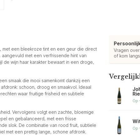
Persoonlij
e, met een bleekroze tint en een geur die direct
Vragen ove
, aangevuld met een verfrissende hint van
of kom langs
ijl de wijn haar karakter bewaart in een droge,
Vergelij
en een smaak die mooi samenkomt dankzij een
e afdronk: schoon, droog en smaakvol. Ideaal
Jo
Ri
hten waar fruitige frisheid en subtiele
Op 
frisheid. Vervolgens volgt een zachte, bloemige
epel en gebalanceerd, met een frisse
Wi
de slok. De combinatie van rood fruit, subtiele
Op 
iel met een prettig lange, schone afdronk.