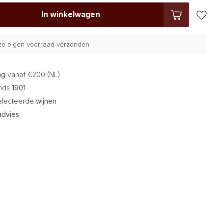
In winkelwagen
nze eigen voorraad verzonden
ng
vanaf €200 (NL)
inds
1901
electeerde
wijnen
advies