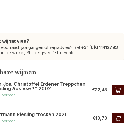
k wijnadvies?
r
voorraad, jaargangen of wijnadvies
? Bel
+31 (0)6 11412793
 in de winkel, Stalbergweg 131 in Venlo.
kbare wijnen
h.Jos. Christoffel Erdener Treppchen
esling Auslese ** 2002
€22,45
voorraad
ttmann Riesling trocken 2021
€19,70
voorraad