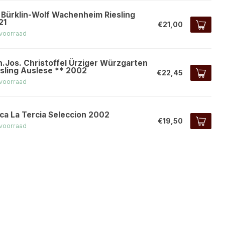
. Bürklin-Wolf Wachenheim Riesling
21
€21,00
voorraad
h.Jos. Christoffel Ürziger Würzgarten
esling Auslese ** 2002
€22,45
voorraad
nca La Tercia Seleccion 2002
€19,50
voorraad