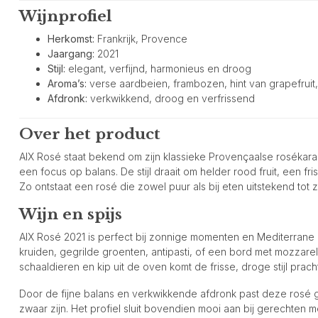
Wijnprofiel
Herkomst:
Frankrijk, Provence
Jaargang:
2021
Stijl:
elegant, verfijnd, harmonieus en droog
Aroma’s:
verse aardbeien, frambozen, hint van grapefruit, 
Afdronk:
verkwikkend, droog en verfrissend
Over het product
AIX Rosé staat bekend om zijn klassieke Provençaalse rosékarakt
een focus op balans. De stijl draait om helder rood fruit, een fr
Zo ontstaat een rosé die zowel puur als bij eten uitstekend tot z
Wijn en spijs
AIX Rosé 2021 is perfect bij zonnige momenten en Mediterrane
kruiden, gegrilde groenten, antipasti, of een bord met mozzarell
schaaldieren en kip uit de oven komt de frisse, droge stijl prach
Door de fijne balans en verkwikkende afdronk past deze rosé g
zwaar zijn. Het profiel sluit bovendien mooi aan bij gerechten met