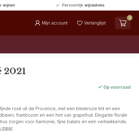
de
wijnen
Persoonlijk
wijnadvies
0
Mijn account
Verlanglijst
é 2021
Op voorraad
erfijnde rosé uit de Provence, met een bleekroze tint en een
beien, frambozen en een hint van grapefruit. Elegante florale
itrus zorgen voor harmonie, fijne balans en een verkwikkende,
s meer
.