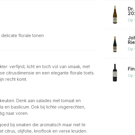
Dr
20
Op 
delicate florale tonen
Jo
Ri
Op 
er: verfijnd, licht en toch vol van smaak, met
Fi
isse citrusdimensie en een elegante florale toets.
Op 
ijn recht komt.
 keuken. Denk aan salades met tomaat en
a en basilicum. Ook bij lichte visgerechten,
tig naar voren.
oed bij smaken die aromatisch maar niet te
 citrus, olijfolie, knoflook en verse kruiden.