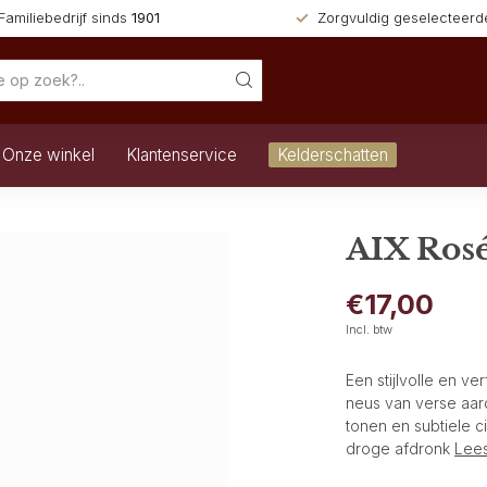
Familiebedrijf sinds
1901
Zorgvuldig geselecteer
Onze winkel
Klantenservice
Kelderschatten
AIX Ros
€17,00
Incl. btw
Een stijlvolle en v
neus van verse aard
tonen en subtiele c
droge afdronk
Lee