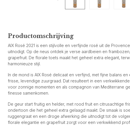
Productomschrijving
AIX Rosé 2021 is een stijlvolle en verfijnde rosé uit de Provenc
uitnodigt. Op de neus ontdek je verse aardbeien en frambozen
grapefruit. De florale toets maakt het geheel extra elegant, terw
harmonieuze stijl.
In de mond is AIX Rosé delicaat en verfijnd, met fijne balans 
frisse, levendige zuurgraad. Dat resulteert in een verkwikkend
voor zonnige momenten en als compagnon van Mediterrane gerec
finesse samenkomen.
De geur start fruitig en helder, met rood fruit en citrusachtige 
ondertoon die het geheel extra gelaagd maakt. De smaak is so
ruggengraat en een droge afwerking die uitnodigt tot de volgen
florale elegantie en grapefruit zorgt voor een verkwikkend prof