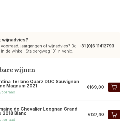
k wijnadvies?
r
voorraad, jaargangen of wijnadvies
? Bel
+31 (0)6 11412793
 in de winkel, Stalbergweg 131 in Venlo.
kbare wijnen
ntina Terlano Quarz DOC Sauvignon
anc Magnum 2021
€169,00
voorraad
maine de Chevalier Leognan Grand
u 2018 Blanc
€137,40
voorraad