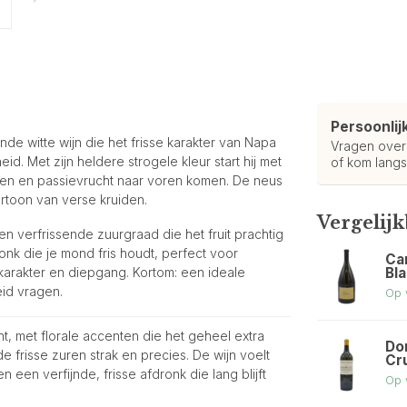
Persoonlij
e witte wijn die het frisse karakter van Napa
Vragen ove
d. Met zijn heldere strogele kleur start hij met
of kom langs
moen en passievrucht naar voren komen. De neus
ertoon van verse kruiden.
Vergelij
n verfrissende zuurgraad die het fruit prachtig
onk die je mond fris houdt, perfect voor
Ca
Bl
 karakter en diepgang. Kortom: een ideale
id vragen.
Op 
ht, met florale accenten die het geheel extra
Do
de frisse zuren strak en precies. De wijn voelt
Cr
 een verfijnde, frisse afdronk die lang blijft
Op 