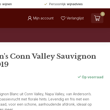
de
wijnen
Persoonlijk
wijnadvies
0
Mijn account
Verlanglijst
n's Conn Valley Sauvignon
019
Op voorraad
non Blanc uit Conn Valley, Napa Valley, van Anderson’s.
passievrucht met florale hints. Levendig en fris met een
raad, voor een schone, aanhoudende afdronk, ideaal op
es meer
.