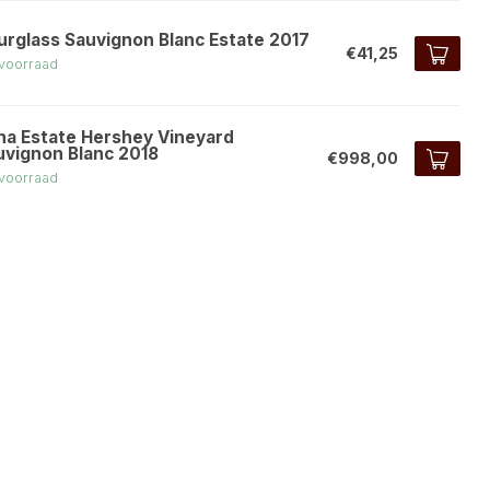
urglass Sauvignon Blanc Estate 2017
€41,25
voorraad
na Estate Hershey Vineyard
uvignon Blanc 2018
€998,00
voorraad