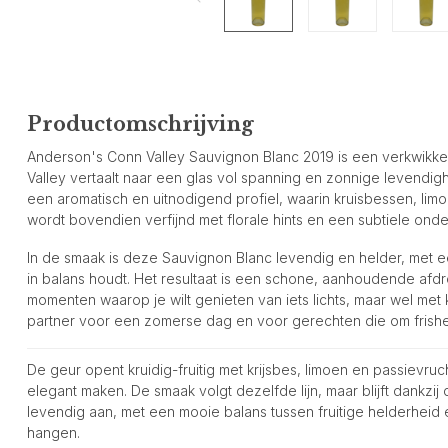
Productomschrijving
Anderson's Conn Valley Sauvignon Blanc 2019 is een verkwikkend
Valley vertaalt naar een glas vol spanning en zonnige levendighei
een aromatisch en uitnodigend profiel, waarin kruisbessen, li
wordt bovendien verfijnd met florale hints en een subtiele ond
In de smaak is deze Sauvignon Blanc levendig en helder, met ee
in balans houdt. Het resultaat is een schone, aanhoudende afdr
momenten waarop je wilt genieten van iets lichts, maar wel met
partner voor een zomerse dag en voor gerechten die om frishe
De geur opent kruidig-fruitig met krijsbes, limoen en passievruc
elegant maken. De smaak volgt dezelfde lijn, maar blijft dankzij 
levendig aan, met een mooie balans tussen fruitige helderheid en
hangen.