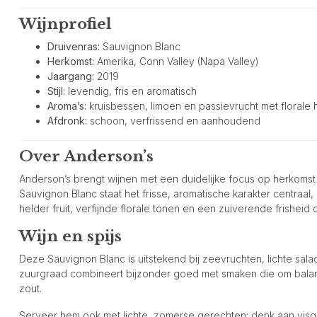
Wijnprofiel
Druivenras:
Sauvignon Blanc
Herkomst:
Amerika, Conn Valley (Napa Valley)
Jaargang:
2019
Stijl:
levendig, fris en aromatisch
Aroma’s:
kruisbessen, limoen en passievrucht met florale
Afdronk:
schoon, verfrissend en aanhoudend
Over Anderson’s
Anderson’s brengt wijnen met een duidelijke focus op herkomst 
Sauvignon Blanc staat het frisse, aromatische karakter centraal,
helder fruit, verfijnde florale tonen en een zuiverende frisheid d
Wijn en spijs
Deze Sauvignon Blanc is uitstekend bij zeevruchten, lichte sal
zuurgraad combineert bijzonder goed met smaken die om balans v
zout.
Serveer hem ook met lichte, zomerse gerechten: denk aan visg