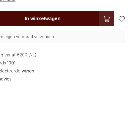
In winkelwagen
nze eigen voorraad verzonden
ng
vanaf €200 (NL)
inds
1901
electeerde
wijnen
advies