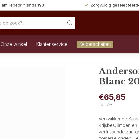
Familiebedrijf sinds
1901
Zorgvuldig geselecteer
Onze winkel
Klantenservice
Kelderschatten
Anderso
Blanc 2
€65,85
Incl. btw
Verkwikkende Sauvig
Krijsbes, limoen en 
verfrissende zuurg
zomerse dagen.
Le