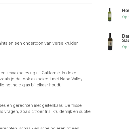
Ho
Op 
Da
Sa
 hints en een ondertoon van verse kruiden
Op 
en smaakbeleving uit Californië. In deze
 zoals je dat ook associeert met Napa Valley:
ie het hele glas bij elkaar houdt.
ades en gerechten met geitenkaas. De frisse
ragen, zoals citroenfris, kruidenrijk en subtiel
erechten, schaal- en schelpdieren of een