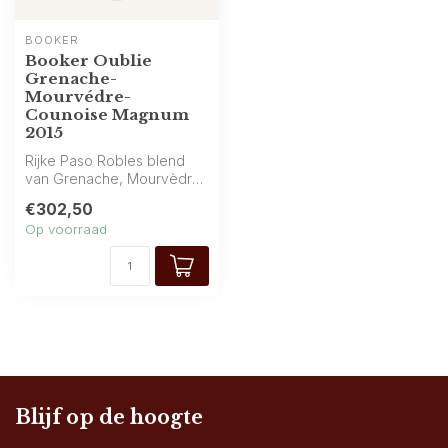
BOOKER
Booker Oublie
Grenache-
Mourvédre-
Counoise Magnum
2015
Rijke Paso Robles blend
van Grenache, Mourvèdre
en Counoise van de
€302,50
“Oublie Viney...
Op voorraad
Blijf op de hoogte