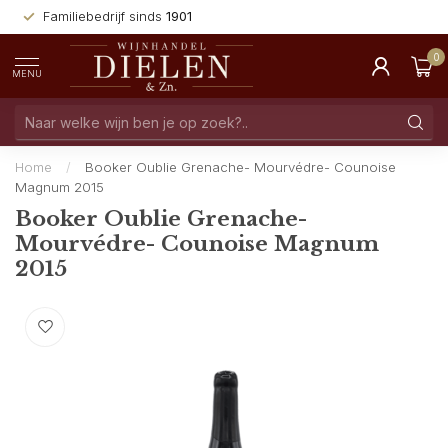
Familiebedrijf sinds
1901
0
MENU
Home
/
Booker Oublie Grenache- Mourvédre- Counoise
Magnum 2015
Booker Oublie Grenache-
Mourvédre- Counoise Magnum
2015