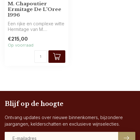
M. Chapoutier
Ermitage De L'Oree
1996
Een rijke en complexe witte
Hermitage van M.
Chapoutier, uit de
€215,00
beroemde Rhône. ...
Op voorraad
Blijf op de hoogte
Ontvang updates over nieuwe binnenkomers, bijzondere
jaargangen, kelderschatten en exclusieve wijnselecties.