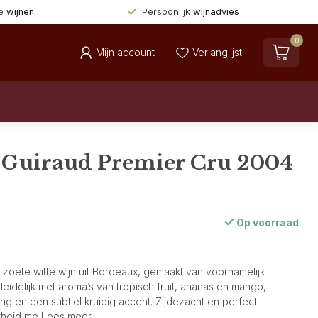
de
wijnen
Persoonlijk
wijnadvies
0
Mijn account
Verlanglijst
 Guiraud Premier Cru 2004
Op voorraad
 zoete witte wijn uit Bordeaux, gemaakt van voornamelijk
rleidelijk met aroma’s van tropisch fruit, ananas en mango,
g en een subtiel kruidig accent. Zijdezacht en perfect
theid me
Lees meer
.