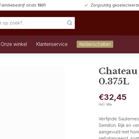
Familiebedrijf sinds
1901
Zorgvuldig geselecteer
Onze winkel
Klantenservice
Kelderschatten
Chateau
0.375L
€32,45
Incl. btw
Verfijnde Sauternes
Semillon. Rijk en ve
aangevuld met honin
gebalanceerd: zoe