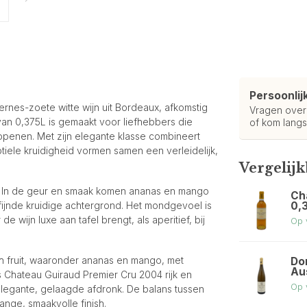
Persoonlij
rnes-zoete witte wijn uit Bordeaux, afkomstig
Vragen ove
van 0,375L is gemaakt voor liefhebbers die
of kom langs
openen. Met zijn elegante klasse combineert
ubtiele kruidigheid vormen samen een verleidelijk,
Vergelij
d. In de geur en smaak komen ananas en mango
Ch
0,
ijnde kruidige achtergrond. Het mondgevoel is
e wijn luxe aan tafel brengt, als aperitief, bij
Op 
sch fruit, waaronder ananas en mango, met
Do
Au
s Chateau Guiraud Premier Cru 2004 rijk en
Op 
elegante, gelaagde afdronk. De balans tussen
ange, smaakvolle finish.