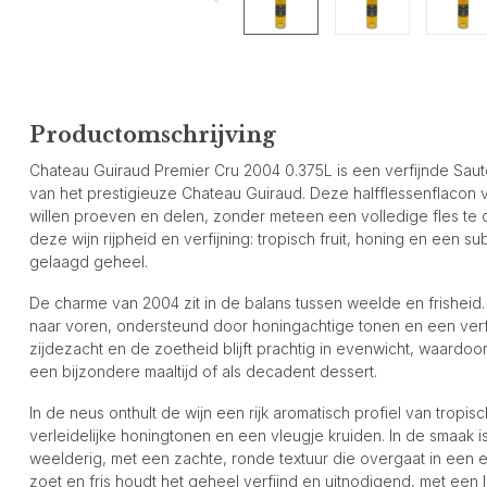
Productomschrijving
Chateau Guiraud Premier Cru 2004 0.375L is een verfijnde Saute
van het prestigieuze Chateau Guiraud. Deze halfflessenflacon 
willen proeven en delen, zonder meteen een volledige fles te 
deze wijn rijpheid en verfijning: tropisch fruit, honing en een s
gelaagd geheel.
De charme van 2004 zit in de balans tussen weelde en frishei
naar voren, ondersteund door honingachtige tonen en een verf
zijdezacht en de zoetheid blijft prachtig in evenwicht, waardoor d
een bijzondere maaltijd of als decadent dessert.
In de neus onthult de wijn een rijk aromatisch profiel van tropi
verleidelijke honingtonen en een vleugje kruiden. In de smaak i
weelderig, met een zachte, ronde textuur die overgaat in een 
zoet en fris houdt het geheel verfijnd en uitnodigend, met een l