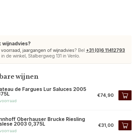
k wijnadvies?
r
voorraad, jaargangen of wijnadvies
? Bel
+31 (0)6 11412793
 in de winkel, Stalbergweg 131 in Venlo.
kbare wijnen
ateau de Fargues Lur Saluces 2005
375L
€74,90
voorraad
nnhoff Oberhauser Brucke Riesling
slese 2003 0,375L
€31,00
voorraad