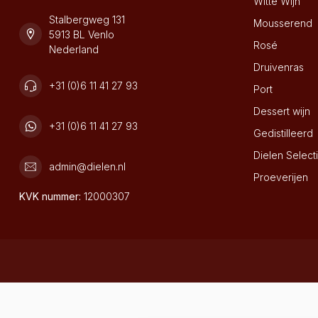
Witte Wijn
Stalbergweg 131
Mousserend
5913 BL Venlo
Rosé
Nederland
Druivenras
+31 (0)6 11 41 27 93
Port
Dessert wijn
+31 (0)6 11 41 27 93
Gedistilleerd
Dielen Select
admin@dielen.nl
Proeverijen
KVK nummer:
12000307