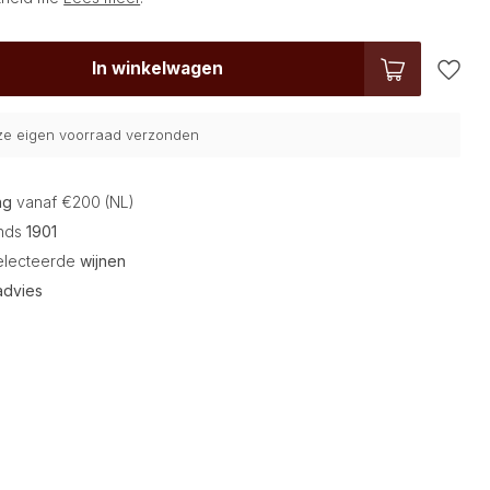
In winkelwagen
nze eigen voorraad verzonden
ng
vanaf €200 (NL)
inds
1901
electeerde
wijnen
advies