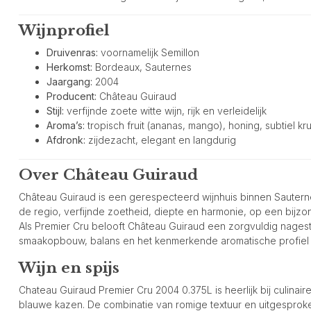
Wijnprofiel
Druivenras:
voornamelijk Semillon
Herkomst:
Bordeaux, Sauternes
Jaargang:
2004
Producent:
Château Guiraud
Stijl:
verfijnde zoete witte wijn, rijk en verleidelijk
Aroma’s:
tropisch fruit (ananas, mango), honing, subtiel kr
Afdronk:
zijdezacht, elegant en langdurig
Over Château Guiraud
Château Guiraud is een gerespecteerd wijnhuis binnen Sauterne
de regio, verfijnde zoetheid, diepte en harmonie, op een bijzon
Als Premier Cru belooft Château Guiraud een zorgvuldig nagest
smaakopbouw, balans en het kenmerkende aromatische profiel 
Wijn en spijs
Chateau Guiraud Premier Cru 2004 0.375L is heerlijk bij culinaire
blauwe kazen. De combinatie van romige textuur en uitgespro