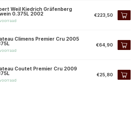
bert Weil Kiedrich Gräfenberg
swein 0.375L 2002
€223,50
voorraad
ateau Climens Premier Cru 2005
375L
€64,90
voorraad
ateau Coutet Premier Cru 2009
375L
€25,80
voorraad