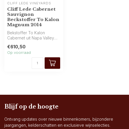
CLIFF LEDE VINEYARDS
Cliff Lede Cabernet
Sauvignon
Beckstoffer To Kalon
Magnum 2014
Bekstoffer To Kalon
Cabernet uit Napa Valley
krijgt in magnum diepte.
€610,50
Rijpe arom...
Op voorraad
Blijf op de hoogte
Ontvang updates over nieuwe binnenkomers, bijzondere
jaargangen, kelderschatten en exclusieve wijnselecties.