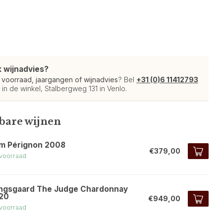
k wijnadvies?
r
voorraad, jaargangen of wijnadvies
? Bel
+31 (0)6 11412793
 in de winkel, Stalbergweg 131 in Venlo.
kbare wijnen
m Pérignon 2008
€379,00
voorraad
ngsgaard The Judge Chardonnay
20
€949,00
voorraad