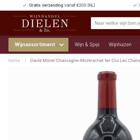
Gratis verzending
vanaf €200 (NL)
Wijnassortiment
Wijn & Spijs
Wijnhuizen
Home
/
David Moret Chassagne-Montrachet 1er Cru Les Chen