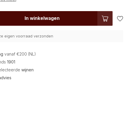
In winkelwagen
nze eigen voorraad verzonden
ng
vanaf €200 (NL)
inds
1901
electeerde
wijnen
advies