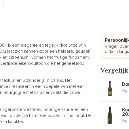
Persoonlij
is een elegante en tegelijk rijke witte wijn
Vragen ove
Cru laat zich kennen door een heldere, gouden
of kom langs
k en citroenschil vormen het fruitige fundament,
verfijnde eikenhouttoon die het geheel mooi
Vergelij
textuur en uitzonderlijk in balans. Het
Do
ances resulteert in een soepele wijn met een
Op 
n Bourgogne met karakter zoekt die zowel
een geroosterde tonen, boterige vanille en een
Ko
20
 een duidelijke harmonie tussen fruit en hout. De
Op 
van karakter.