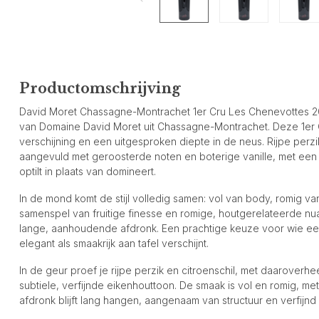
Productomschrijving
David Moret Chassagne-Montrachet 1er Cru Les Chenevottes 2004 
van Domaine David Moret uit Chassagne-Montrachet. Deze 1er 
verschijning en een uitgesproken diepte in de neus. Rijpe perzi
aangevuld met geroosterde noten en boterige vanille, met een 
optilt in plaats van domineert.
In de mond komt de stijl volledig samen: vol van body, romig van 
samenspel van fruitige finesse en romige, houtgerelateerde nu
lange, aanhoudende afdronk. Een prachtige keuze voor wie ee
elegant als smaakrijk aan tafel verschijnt.
In de geur proef je rijpe perzik en citroenschil, met daaroverh
subtiele, verfijnde eikenhouttoon. De smaak is vol en romig, met
afdronk blijft lang hangen, aangenaam van structuur en verfijnd 