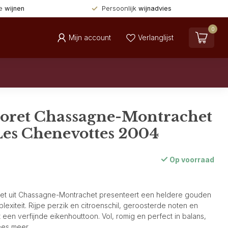
de
wijnen
Persoonlijk
wijnadvies
0
Mijn account
Verlanglijst
oret Chassagne-Montrachet
Les Chenevottes 2004
Op voorraad
et uit Chassagne-Montrachet presenteert een heldere gouden
lexiteit. Rijpe perzik en citroenschil, geroosterde noten en
t een verfijnde eikenhouttoon. Vol, romig en perfect in balans,
ees meer
.