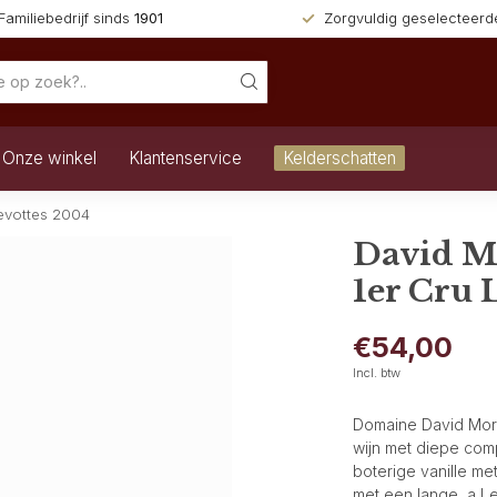
Familiebedrijf sinds
1901
Zorgvuldig geselecteer
Onze winkel
Klantenservice
Kelderschatten
evottes 2004
David M
1er Cru 
€54,00
Incl. btw
Domaine David Mor
wijn met diepe comp
boterige vanille me
met een lange, a
L