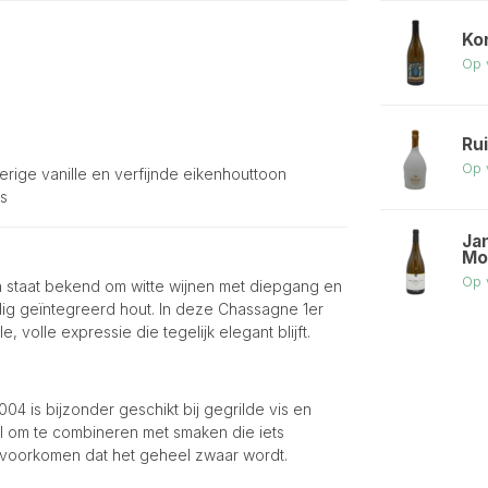
Ko
Op 
Ru
Op 
terige vanille en verfijnde eikenhouttoon
s
Ja
Mo
Op 
 staat bekend om witte wijnen met diepgang en
uldig geïntegreerd hout. In deze Chassagne 1er
 volle expressie die tegelijk elegant blijft.
 is bijzonder geschikt bij gegrilde vis en
l om te combineren met smaken die iets
ns voorkomen dat het geheel zwaar wordt.