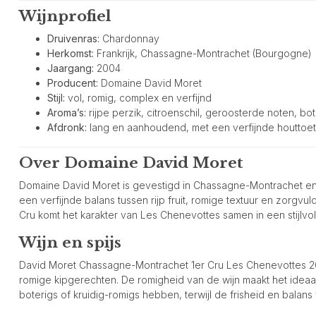
Wijnprofiel
Druivenras:
Chardonnay
Herkomst:
Frankrijk, Chassagne-Montrachet (Bourgogne)
Jaargang:
2004
Producent:
Domaine David Moret
Stijl:
vol, romig, complex en verfijnd
Aroma’s:
rijpe perzik, citroenschil, geroosterde noten, bo
Afdronk:
lang en aanhoudend, met een verfijnde houttoet
Over Domaine David Moret
Domaine David Moret is gevestigd in Chassagne-Montrachet en
een verfijnde balans tussen rijp fruit, romige textuur en zorgv
Cru komt het karakter van Les Chenevottes samen in een stijlvolle,
Wijn en spijs
David Moret Chassagne-Montrachet 1er Cru Les Chenevottes 2004
romige kipgerechten. De romigheid van de wijn maakt het ideaa
boterigs of kruidig-romigs hebben, terwijl de frisheid en bala