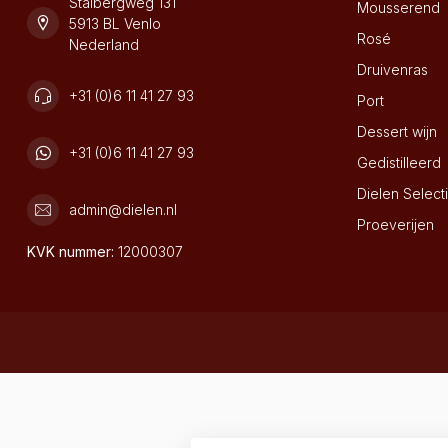
Stalbergweg 131
Mousserend
5913 BL Venlo
Rosé
Nederland
Druivenras
+31 (0)6 11 41 27 93
Port
Dessert wijn
+31 (0)6 11 41 27 93
Gedistilleerd
Dielen Select
admin@dielen.nl
Proeverijen
KVK nummer:
12000307