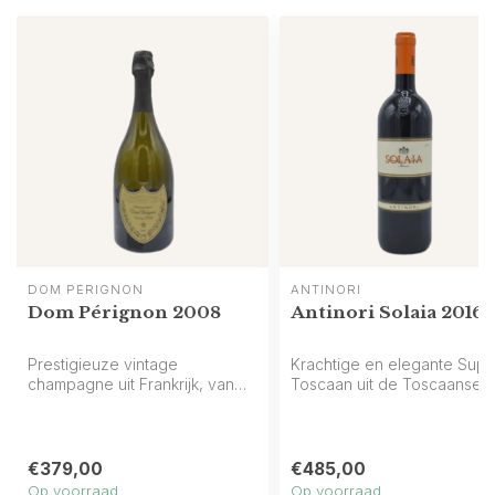
DOM PÉRIGNON
ANTINORI
Dom Pérignon 2008
Antinori Solaia 2016
Prestigieuze vintage
Krachtige en elegante Supe
champagne uit Frankrijk, van
Toscaan uit de Toscaanse
Dom Pérignon, met citrus, wit ...
heuvels van Antinori: rijk ...
€379,00
€485,00
Op voorraad
Op voorraad