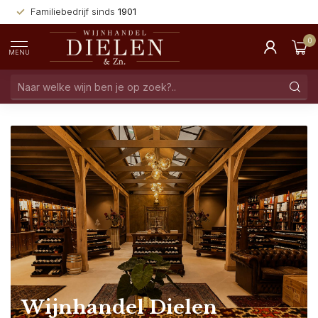
Familiebedrijf sinds
1901
0
MENU
Wijnhandel Dielen