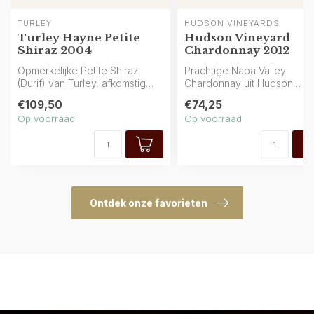
TURLEY
HUDSON VINEYARDS
Turley Hayne Petite
Hudson Vineyard
Shiraz 2004
Chardonnay 2012
Opmerkelijke Petite Shiraz
Prachtige Napa Valley
(Durif) van Turley, afkomstig
Chardonnay uit Hudson
van de legendarische Ha...
Vineyard: helder goud in he
€109,50
€74,25
glas en...
Op voorraad
Op voorraad
Ontdek onze favorieten