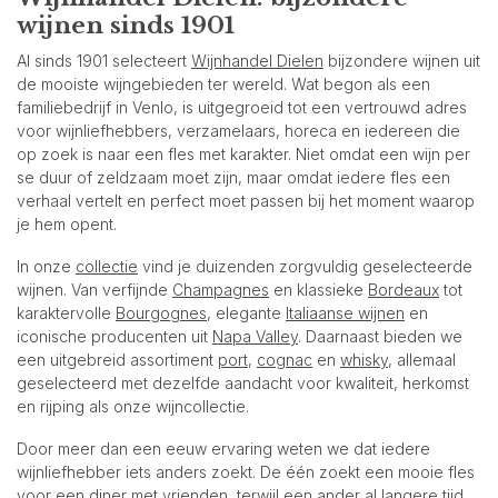
wijnen sinds 1901
Al sinds 1901 selecteert
Wijnhandel Dielen
bijzondere wijnen uit
de mooiste wijngebieden ter wereld. Wat begon als een
familiebedrijf in Venlo, is uitgegroeid tot een vertrouwd adres
voor wijnliefhebbers, verzamelaars, horeca en iedereen die
op zoek is naar een fles met karakter. Niet omdat een wijn per
se duur of zeldzaam moet zijn, maar omdat iedere fles een
verhaal vertelt en perfect moet passen bij het moment waarop
je hem opent.
In onze
collectie
vind je duizenden zorgvuldig geselecteerde
wijnen. Van verfijnde
Champagnes
en klassieke
Bordeaux
tot
karaktervolle
Bourgognes
, elegante
Italiaanse wijnen
en
iconische producenten uit
Napa Valley
. Daarnaast bieden we
een uitgebreid assortiment
port
,
cognac
en
whisky
, allemaal
geselecteerd met dezelfde aandacht voor kwaliteit, herkomst
en rijping als onze wijncollectie.
Door meer dan een eeuw ervaring weten we dat iedere
wijnliefhebber iets anders zoekt. De één zoekt een mooie fles
voor een diner met vrienden, terwijl een ander al langere tijd