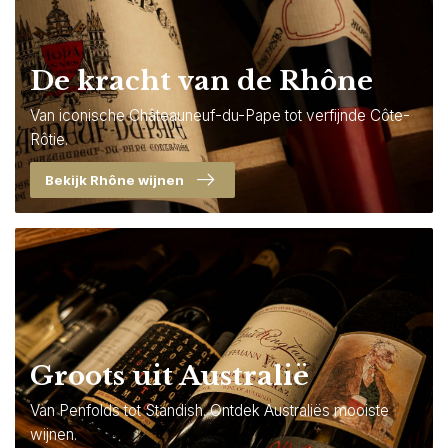
De kracht van de Rhône
Van iconische Châteauneuf-du-Pape tot verfijnde Côte-
Rôtie.
Bekijk Rhône wijnen
Groots uit Australië
Van Penfolds tot Standish. Ontdek Australiës mooiste
wijnen.