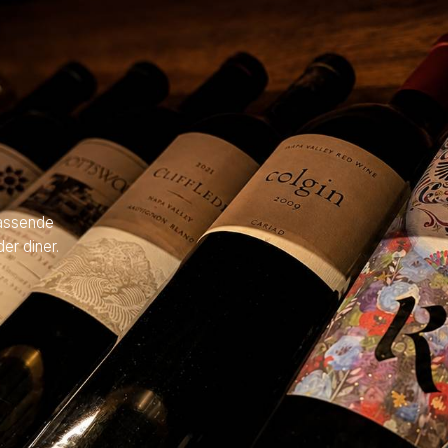
rassende
er diner.