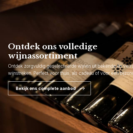
Ontdek ons volledige
wijnassortiment
Ontdek zorgvuldig geselecteerde wijnen uit bekende én ver
wijnstreken. Perfect voor thuis, als cadeau of voor een bijzond
Bekijk ons complete aanbod