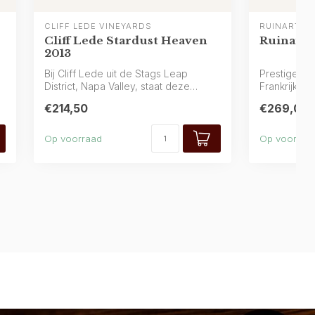
CLIFF LEDE VINEYARDS
RUINART
Cliff Lede Stardust Heaven
Ruinart 
2013
Bij Cliff Lede uit de Stags Leap
Prestige-Ch
District, Napa Valley, staat deze
Frankrijk, 
bijzondere ro...
met citru...
€214,50
€269,00
Op voorraad
Op voorraa