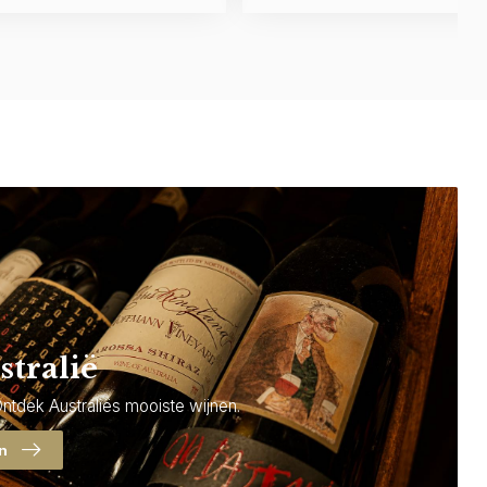
stralië
Ontdek Australiës mooiste wijnen.
en