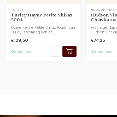
TURLEY
HUDSON VINE
Turley Hayne Petite Shiraz
Hudson Vi
2004
Chardonnay
Opmerkelijke Petite Shiraz (Durif) van
Prachtige Napa
Turley, afkomstig van de
Hudson Vineyar
legendarische Ha...
glas en...
€109,50
€74,25
Op voorraad
Op voorraad