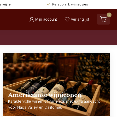
de
wijnen
Persoonlijk
wijnadvies
0
Mijn account
Verlanglijst
Amerikaanse wijniconen
Karaktervolle wijnen uit Amerika, met extra aandacht
voor Napa Valley en Californië.