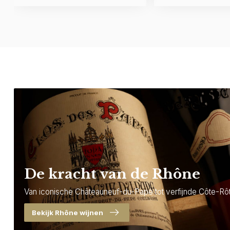
De kracht van de Rhône
Van iconische Châteauneuf-du-Pape tot verfijnde Côte-Rôt
Bekijk Rhône wijnen