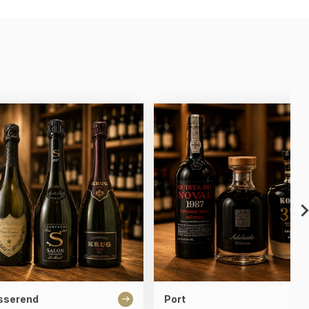
sserend
Port