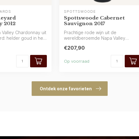
YARDS
SPOTTSWOODE
neyard
Spottswoode Cabernet
 2012
Sauvignon 2017
 Valley Chardonnay uit
Prachtige rode wijn uit de
d: helder goud in het
wereldberoemde Napa Valley
(Californië) van Spottswoo...
€207,90
Op voorraad
Ontdek onze favorieten