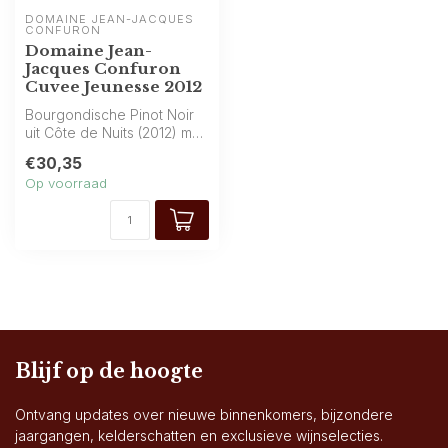
DOMAINE JEAN-JACQUES 
CONFURON
Domaine Jean-
Jacques Confuron
Cuvee Jeunesse 2012
Bourgondische Pinot Noir
uit Côte de Nuits (2012) met
aroma’s van rood fruit, aa...
€30,35
Op voorraad
Blijf op de hoogte
Ontvang updates over nieuwe binnenkomers, bijzondere
jaargangen, kelderschatten en exclusieve wijnselecties.