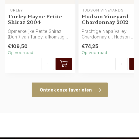
TURLEY
HUDSON VINEYARDS
Turley Hayne Petite
Hudson Vineyard
Shiraz 2004
Chardonnay 2012
Opmerkelijke Petite Shiraz
Prachtige Napa Valley
(Durif) van Turley, afkomstig
Chardonnay uit Hudson
van de legendarische Ha...
Vineyard: helder goud in he
€109,50
€74,25
glas en...
Op voorraad
Op voorraad
Ontdek onze favorieten