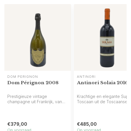
DOM PÉRIGNON
ANTINORI
Dom Pérignon 2008
Antinori Solaia 2016
Prestigieuze vintage
Krachtige en elegante Supe
champagne uit Frankrijk, van
Toscaan uit de Toscaanse
Dom Pérignon, met citrus, wit ...
heuvels van Antinori: rijk ...
€379,00
€485,00
Op voorraad
Op voorraad