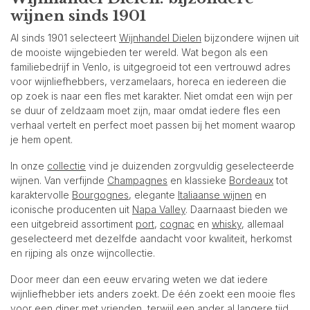
wijnen sinds 1901
Al sinds 1901 selecteert
Wijnhandel Dielen
bijzondere wijnen uit
de mooiste wijngebieden ter wereld. Wat begon als een
familiebedrijf in Venlo, is uitgegroeid tot een vertrouwd adres
voor wijnliefhebbers, verzamelaars, horeca en iedereen die
op zoek is naar een fles met karakter. Niet omdat een wijn per
se duur of zeldzaam moet zijn, maar omdat iedere fles een
verhaal vertelt en perfect moet passen bij het moment waarop
je hem opent.
In onze
collectie
vind je duizenden zorgvuldig geselecteerde
wijnen. Van verfijnde
Champagnes
en klassieke
Bordeaux
tot
karaktervolle
Bourgognes
, elegante
Italiaanse wijnen
en
iconische producenten uit
Napa Valley
. Daarnaast bieden we
een uitgebreid assortiment
port
,
cognac
en
whisky
, allemaal
geselecteerd met dezelfde aandacht voor kwaliteit, herkomst
en rijping als onze wijncollectie.
Door meer dan een eeuw ervaring weten we dat iedere
wijnliefhebber iets anders zoekt. De één zoekt een mooie fles
voor een diner met vrienden, terwijl een ander al langere tijd