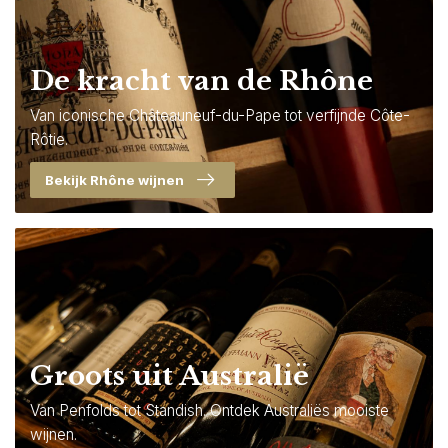
De kracht van de Rhône
Van iconische Châteauneuf-du-Pape tot verfijnde Côte-
Rôtie.
Bekijk Rhône wijnen
Groots uit Australië
Van Penfolds tot Standish. Ontdek Australiës mooiste
wijnen.