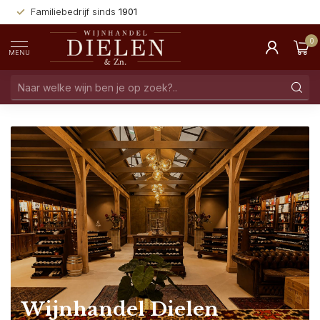
Familiebedrijf sinds
1901
0
MENU
Wijnhandel Dielen