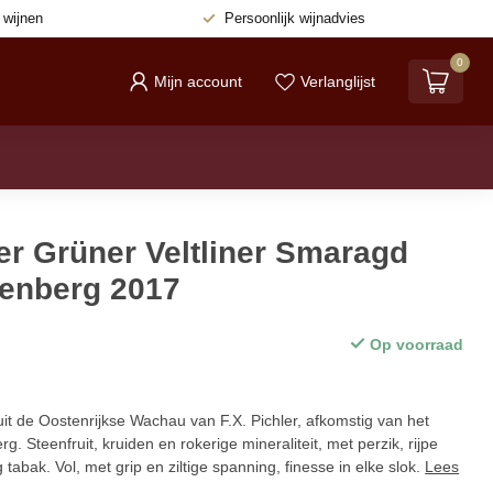
e
wijnen
Persoonlijk
wijnadvies
0
Mijn account
Verlanglijst
ler Grüner Veltliner Smaragd
benberg 2017
Op voorraad
it de Oostenrijkse Wachau van F.X. Pichler, afkomstig van het
g. Steenfruit, kruiden en rokerige mineraliteit, met perzik, rijpe
tabak. Vol, met grip en ziltige spanning, finesse in elke slok.
Lees