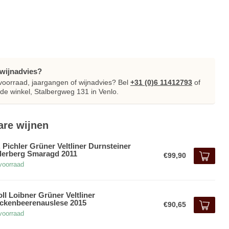
 wijnadvies?
voorraad, jaargangen of wijnadvies
? Bel
+31 (0)6 11412793
of
de winkel, Stalbergweg 131 in Venlo.
are wijnen
. Pichler Grüner Veltliner Durnsteiner
lerberg Smaragd 2011
€99,90
voorraad
ll Loibner Grüner Veltliner
ckenbeerenauslese 2015
€90,65
voorraad