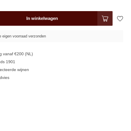
In winkelwagen
ze eigen voorraad verzonden
g
vanaf €200 (NL)
inds
1901
lecteerde
wijnen
dvies