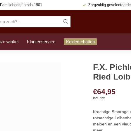
Familiebedrijf sinds
1901
Zorgvuldig geselecteerd
ze winkel
Klantenservice
Kelderschatten
F.X. Pich
Ried Loi
€64,95
Incl. btw
Krachtige Smaragd u
rotsachtige Loibenber
meloen en een vleug 
meer
.