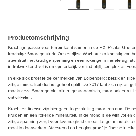
Productomschrijving
Krachtige passie voor terroir komt samen in de F.X. Pichler Grün
krachtige Smaragd uit de Oostenrijkse Wachau is afkomstig van he
steenfruit met kruidige spanning en een rokerige, minerale signatuur
indrukwekkend vol is en opmerkelijk verfijnd blijft, complex en vo
In elke slok proef je de kenmerken van Loibenberg: perzik en rijpe
ziltige mineraliteit die het geheel optilt. De 2017 laat zich rijk en 
maakt deze Smaragd niet alleen gastronomisch, maar ook een uits
ontwikkelen.
Kracht en finesse zijn hier geen tegenstelling maar een duo. De n
kruiden en een rokerige mineraliteit. In de mond is de wijn vol en 
ziltige spanning zorgt voor levendigheid en een lange, minerale af
mooi in doorwerken. Afgestemd op het glas proef je finesse in elke f