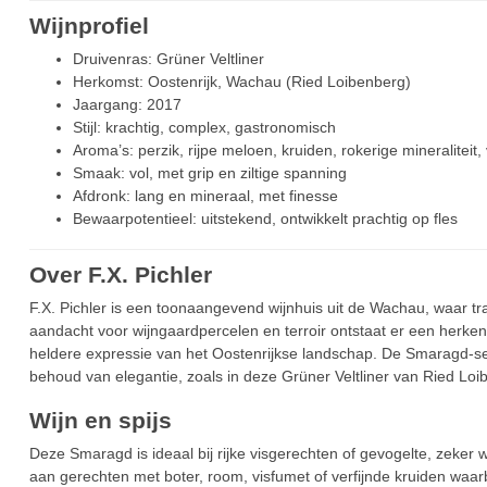
Wijnprofiel
Druivenras:
Grüner Veltliner
Herkomst:
Oostenrijk, Wachau (Ried Loibenberg)
Jaargang:
2017
Stijl:
krachtig, complex, gastronomisch
Aroma’s:
perzik, rijpe meloen, kruiden, rokerige mineraliteit,
Smaak:
vol, met grip en ziltige spanning
Afdronk:
lang en mineraal, met finesse
Bewaarpotentieel:
uitstekend, ontwikkelt prachtig op fles
Over F.X. Pichler
F.X. Pichler is een toonaangevend wijnhuis uit de Wachau, waar tra
aandacht voor wijngaardpercelen en terroir ontstaat er een herkenb
heldere expressie van het Oostenrijkse landschap. De Smaragd-seri
behoud van elegantie, zoals in deze Grüner Veltliner van Ried Loi
Wijn en spijs
Deze Smaragd is ideaal bij rijke visgerechten of gevogelte, zeke
aan gerechten met boter, room, visfumet of verfijnde kruiden waarb