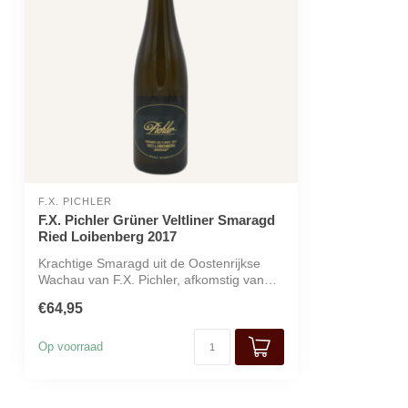
F.X. PICHLER
F.X. Pichler Grüner Veltliner Smaragd
Ried Loibenberg 2017
Krachtige Smaragd uit de Oostenrijkse
Wachau van F.X. Pichler, afkomstig van
het...
€64,95
Op voorraad