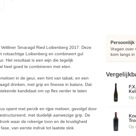
Persoonlijk
er Veltliner Smaragd Ried Loibenberg 2017. Deze
Vragen over
t rotsachtige Loibenberg en combineert gul
kom langs in 
. Het resultaat is een wijn die tegelijk
oral heel goed te combineren met eten.
Vergelijkb
 meloen in de geur, een hint van tabak, en een
gelaagd drinken, met grip en finesse in balans. Dat
F.X
tekende kandidaat om op fles verder te laten
Kel
Op 
eus opent met perzik en rijpe meloen, gevolgd door
gestructureerd, met duidelijk aanwezige grip. De
Kno
Tro
dronk waar de rokerige toon en de kruidigheid
Op 
ase, van eerste indruk tot laatste slok.