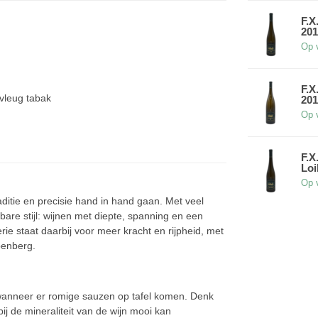
F.X
201
Op 
F.X
 vleug tabak
20
Op 
F.X
Loi
Op 
ditie en precisie hand in hand gaan. Met veel
are stijl: wijnen met diepte, spanning en een
e staat daarbij voor meer kracht en rijpheid, met
benberg.
r wanneer er romige sauzen op tafel komen. Denk
ij de mineraliteit van de wijn mooi kan