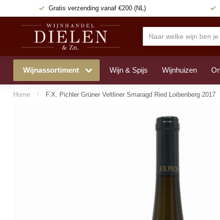
Gratis verzending
vanaf €200 (NL)
Wijnassortiment
Wijn & Spijs
Wijnhuizen
On
Home
/
F.X. Pichler Grüner Veltliner Smaragd Ried Loibenberg 2017