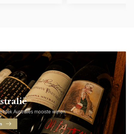
stralië
Ontdek Australiës mooiste wijnen.
en