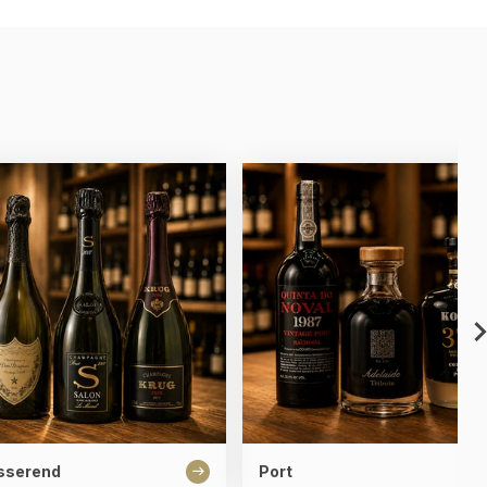
sserend
Port