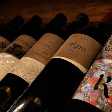
rassende
er diner.