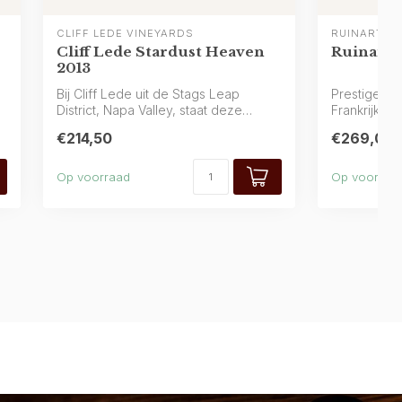
CLIFF LEDE VINEYARDS
RUINART
Cliff Lede Stardust Heaven
Ruinart 
2013
Bij Cliff Lede uit de Stags Leap
Prestige-Ch
District, Napa Valley, staat deze
Frankrijk, 
bijzondere ro...
met citru...
€214,50
€269,00
Op voorraad
Op voorraa