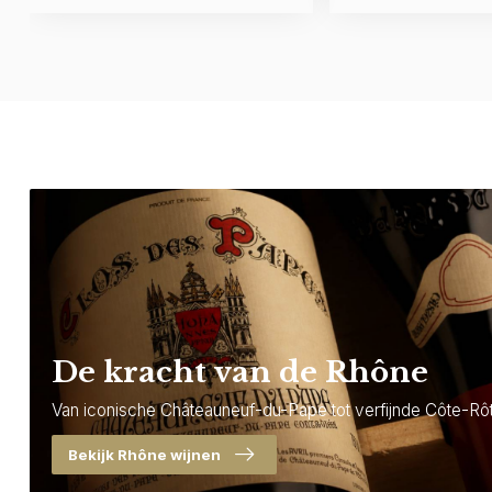
De kracht van de Rhône
Van iconische Châteauneuf-du-Pape tot verfijnde Côte-Rôt
Bekijk Rhône wijnen