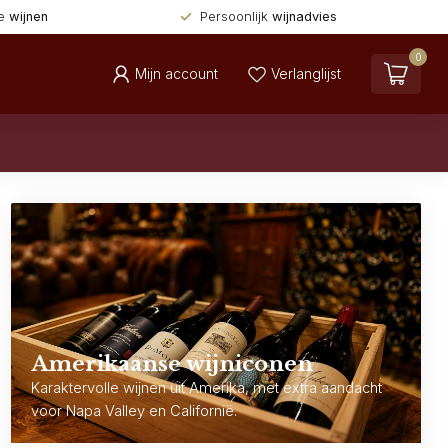
de
wijnen
Persoonlijk
wijnadvies
0
Mijn account
Verlanglijst
Amerikaanse wijniconen
Karaktervolle wijnen uit Amerika, met extra aandacht
voor Napa Valley en Californië.