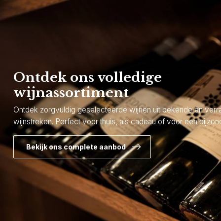
Ontdek ons volledige
wijnassortiment
Ontdek zorgvuldig geselecteerde wijnen uit bekende én ver
wijnstreken. Perfect voor thuis, als cadeau of voor een bijzond
Bekijk ons complete aanbod