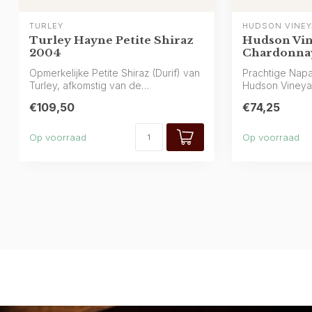
TURLEY
HUDSON VINE
Turley Hayne Petite Shiraz
Hudson Vi
2004
Chardonnay
Opmerkelijke Petite Shiraz (Durif) van
Prachtige Napa
Turley, afkomstig van de
Hudson Vineyar
legendarische Ha...
glas en...
€109,50
€74,25
Op voorraad
Op voorraad