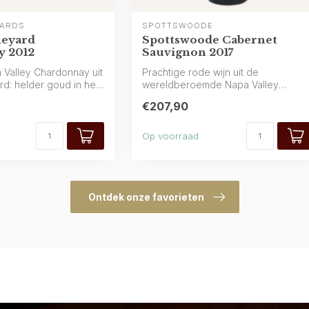
YARDS
SPOTTSWOODE
neyard
Spottswoode Cabernet
 2012
Sauvignon 2017
 Valley Chardonnay uit
Prachtige rode wijn uit de
d: helder goud in het
wereldberoemde Napa Valley
(Californië) van Spottswoo...
€207,90
Op voorraad
Ontdek onze favorieten