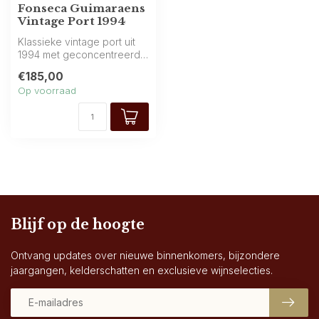
Fonseca Guimaraens
Vintage Port 1994
Klassieke vintage port uit
1994 met geconcentreerde
smaken van rijp zwart fruit,...
€185,00
Op voorraad
Blijf op de hoogte
Ontvang updates over nieuwe binnenkomers, bijzondere
jaargangen, kelderschatten en exclusieve wijnselecties.