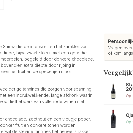
Persoonlij
Shiraz die de intensiteit en het karakter van
Vragen ove
en diepe, bijna zwarte kleur, met een geur die
of kom langs
 en moerbeien, begeleid door donkere chocolade,
t bovendien extra diepte door rijping in
onen het fruit en de specerijen mooi
Vergelij
St
20
n weelderige tannines die zorgen voor spanning
s, met een indrukwekkende, lange afdronk waarin
Op 
voor liefhebbers van volle rode wijnen met
Oja
hter chocolade, zoethout en een vleugje peper.
Op 
 donker fruit en donkere tonen worden
rwijl de stevige tannines het geheel strakker