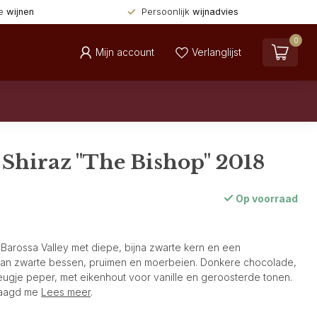
de
wijnen
Persoonlijk
wijnadvies
0
Mijn account
Verlanglijst
 Shiraz "The Bishop" 2018
Op voorraad
 Barossa Valley met diepe, bijna zwarte kern en een
van zwarte bessen, pruimen en moerbeien. Donkere chocolade,
eugje peper, met eikenhout voor vanille en geroosterde tonen.
elaagd me
Lees meer
.