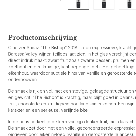
Productomschrijving
Glaetzer Shiraz “The Bishop” 2018 is een expressieve, krachtige 
Barossa Valley-wijnen feilloos laat zien. In het glas verschijnt e
direct indruk maakt: zwart fruit zoals zwarte bessen, pruimen
zoethout en een kruidige, licht peperige toets. Het geheel krijg
eikenhout, waardoor subtiele hints van vanille en geroosterde t
onderbouwen.
De smaak is rijk en vol, met een stevige, gelaagde structuur e
en gewicht. “The Bishop” is krachtig, maar blijft goed in balan
fruit, chocolade en kruidigheid nog lang samenkomen. Een wijn 
karakter en een serieuze, verfijnde bite.
In de neus herkent je de kern van rijp donker fruit, met daarac
De smaak zet door met een volle, geconcentreerde expressie:
omgeven door eikeninvloed (vanille en geroosterde nuances), te