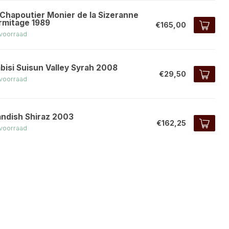
 Chapoutier Monier de la Sizeranne
rmitage 1989
€165,00
voorraad
bisi Suisun Valley Syrah 2008
€29,50
voorraad
andish Shiraz 2003
€162,25
voorraad