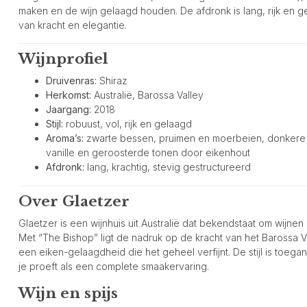
maken en de wijn gelaagd houden. De afdronk is lang, rijk en 
van kracht en elegantie.
Wijnprofiel
Druivenras:
Shiraz
Herkomst:
Australië, Barossa Valley
Jaargang:
2018
Stijl:
robuust, vol, rijk en gelaagd
Aroma’s:
zwarte bessen, pruimen en moerbeien, donkere 
vanille en geroosterde tonen door eikenhout
Afdronk:
lang, krachtig, stevig gestructureerd
Over Glaetzer
Glaetzer is een wijnhuis uit Australië dat bekendstaat om wijnen
Met “The Bishop” ligt de nadruk op de kracht van het Barossa Valle
een eiken-gelaagdheid die het geheel verfijnt. De stijl is toegank
je proeft als een complete smaakervaring.
Wijn en spijs