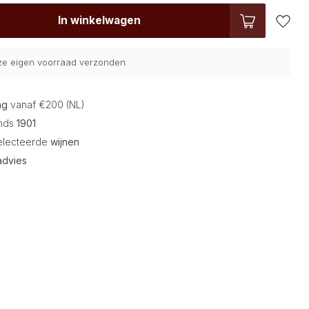
In winkelwagen
nze eigen voorraad verzonden
ng
vanaf €200 (NL)
inds
1901
electeerde
wijnen
advies