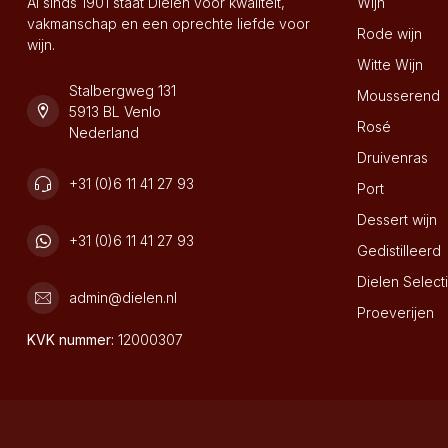
Al sinds 1901 staat Dielen voor kwaliteit,
Wijn
vakmanschap en een oprechte liefde voor
Rode wijn
wijn.
Witte Wijn
Stalbergweg 131
Mousserend
5913 BL Venlo
Rosé
Nederland
Druivenras
+31 (0)6 11 41 27 93
Port
Dessert wijn
+31 (0)6 11 41 27 93
Gedistilleerd
Dielen Select
admin@dielen.nl
Proeverijen
KVK nummer:
12000307