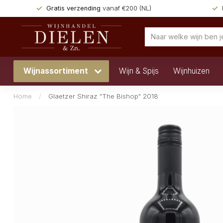
Gratis verzending
vanaf €200 (NL)
Wijnassortiment
Wijn & Spijs
Wijnhuizen
Home
/
Glaetzer Shiraz "The Bishop" 2018