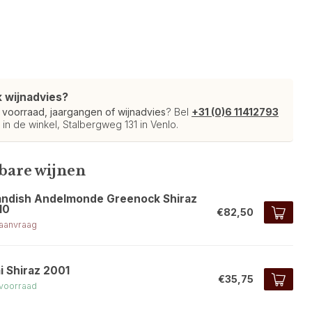
k wijnadvies?
r
voorraad, jaargangen of wijnadvies
? Bel
+31 (0)6 11412793
 in de winkel, Stalbergweg 131 in Venlo.
kbare wijnen
andish Andelmonde Greenock Shiraz
10
€82,50
aanvraag
i Shiraz 2001
€35,75
voorraad