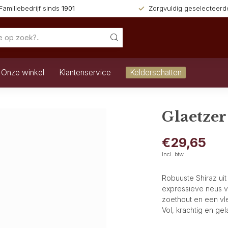
Familiebedrijf sinds
1901
Zorgvuldig geselecteer
Onze winkel
Klantenservice
Kelderschatten
Glaetzer
€29,65
Incl. btw
Robuuste Shiraz uit
expressieve neus 
zoethout en een vl
Vol, krachtig en g