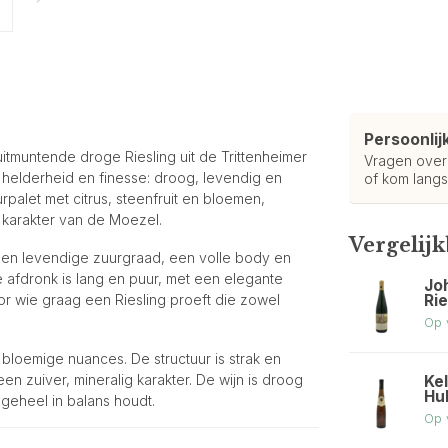
Persoonlij
itmuntende droge Riesling uit de Trittenheimer
Vragen ove
helderheid en finesse: droog, levendig en
of kom langs
urpalet met citrus, steenfruit en bloemen,
t karakter van de Moezel.
Vergelij
 een levendige zuurgraad, een volle body en
e afdronk is lang en puur, met een elegante
Jo
Ri
oor wie graag een Riesling proeft die zowel
Op 
bloemige nuances. De structuur is strak en
n zuiver, mineralig karakter. De wijn is droog
Kel
Hu
 geheel in balans houdt.
Op 