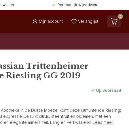
de
wijnen
Persoonlijk
wijnadvies
0
Mijn account
Verlanglijst
ssian Trittenheimer
e Riesling GG 2019
Op voorraad
r Apotheke in de Duitse Moezel komt deze uitmuntende Riesling:
l expressie. Je ruikt citrus, steenfruit en bloemen, met een
d en elegante mineraliteit. Lang en verkwikkend.
Lees meer
.