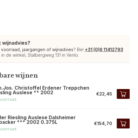
k wijnadvies?
r
voorraad, jaargangen of wijnadvies
? Bel
+31 (0)6 11412793
 in de winkel, Stalbergweg 131 in Venlo.
kbare wijnen
h.Jos. Christoffel Erdener Treppchen
esling Auslese ** 2002
€22,45
voorraad
ler Riesling Auslese Dalsheimer
backer *** 2002 0.375L
€154,70
voorraad