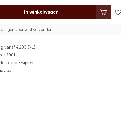
In winkelwagen
nze eigen voorraad verzonden
ng
vanaf €200 (NL)
inds
1901
electeerde
wijnen
advies