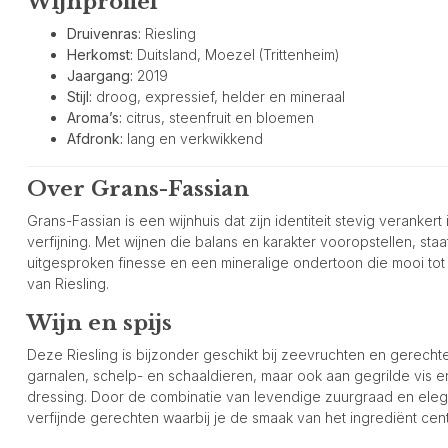
Wijnprofiel
Druivenras:
Riesling
Herkomst:
Duitsland, Moezel (Trittenheim)
Jaargang:
2019
Stijl:
droog, expressief, helder en mineraal
Aroma’s:
citrus, steenfruit en bloemen
Afdronk:
lang en verkwikkend
Over Grans-Fassian
Grans-Fassian is een wijnhuis dat zijn identiteit stevig veranker
verfijning. Met wijnen die balans en karakter vooropstellen, sta
uitgesproken finesse en een mineralige ondertoon die mooi tot z
van Riesling.
Wijn en spijs
Deze Riesling is bijzonder geschikt bij zeevruchten en gerechte
garnalen, schelp- en schaaldieren, maar ook aan gegrilde vis en
dressing. Door de combinatie van levendige zuurgraad en elegant
verfijnde gerechten waarbij je de smaak van het ingrediënt cent