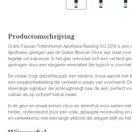
Productomschrijving
Grans-Fassian Trittenheimer Apotheke Riesling GG 2019 is een u
Apotheke, gelegen aan de Duitse Moezel. Deze wijn staat voor 
tegelijk vol expressie. In het glas ontvouwt zich een verfijnd ge
gedragen door een elegante mineraliteit die typisch is voor he
De smaak volgt datzelfde pad: een heldere, frisse aanzet met
een smaakontwikkeling die verkwikt in plaats van overheerst. D
mineralige signatuur die je terugbrengt naar de wijn, perfect v
culinair als op zichzelf indruk maakt.
In de geur en smaak komen citrus en steenfruit mooi samen met 
helder, ondersteund door een volle, gelaagde mondvulling en ee
en verkwikkend, met een lange afdronk die elegant blijft en het