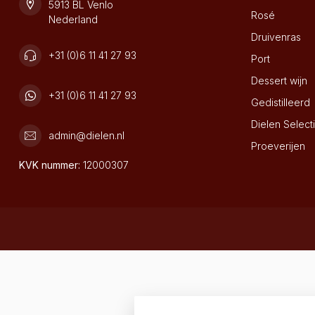
5913 BL Venlo
Rosé
Nederland
Druivenras
+31 (0)6 11 41 27 93
Port
Dessert wijn
+31 (0)6 11 41 27 93
Gedistilleerd
Dielen Select
admin@dielen.nl
Proeverijen
KVK nummer:
12000307