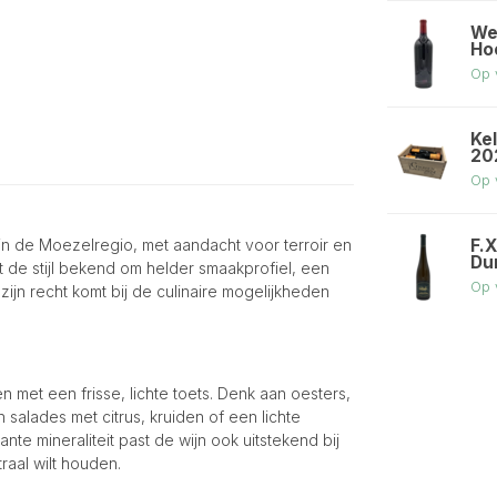
We
Ho
Op 
Ke
202
Op 
F.X
t in de Moezelregio, met aandacht voor terroir en
Du
at de stijl bekend om helder smaakprofiel, een
Op 
ijn recht komt bij de culinaire mogelijkheden
n met een frisse, lichte toets. Denk aan oesters,
 salades met citrus, kruiden of een lichte
e mineraliteit past de wijn ook uitstekend bij
raal wilt houden.