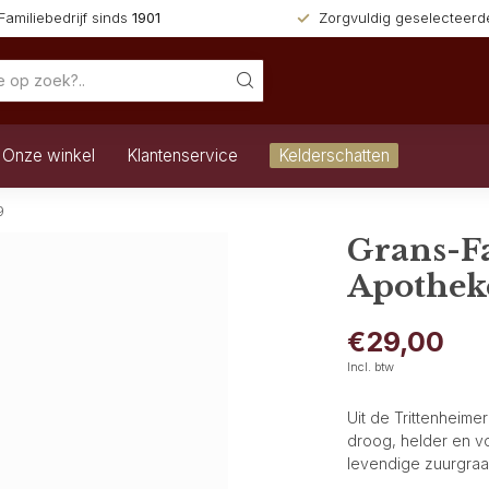
Familiebedrijf sinds
1901
Zorgvuldig geselecteer
Onze winkel
Klantenservice
Kelderschatten
9
Grans-Fa
Apothek
€29,00
Incl. btw
Uit de Trittenheime
droog, helder en vo
levendige zuurgraa