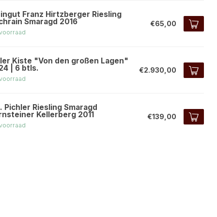
ingut Franz Hirtzberger Riesling
chrain Smaragd 2016
€65,00
voorraad
ller Kiste "Von den großen Lagen"
4 | 6 btls.
€2.930,00
voorraad
. Pichler Riesling Smaragd
rnsteiner Kellerberg 2011
€139,00
voorraad