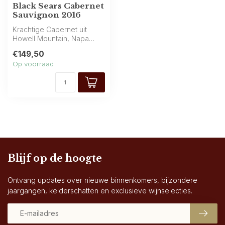
Black Sears Cabernet
Sauvignon 2016
Krachtige Cabernet uit
Howell Mountain, Napa
Valley: intens zwart fruit met
€149,50
zwar...
Op voorraad
Blijf op de hoogte
Ontvang updates over nieuwe binnenkomers, bijzondere
jaargangen, kelderschatten en exclusieve wijnselecties.