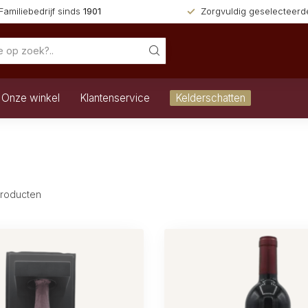
Familiebedrijf sinds
1901
Zorgvuldig geselecteer
Onze winkel
Klantenservice
Kelderschatten
roducten