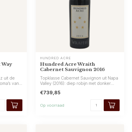
HUNDRED ACRE
t Way
Hundred Acre Wraith
Cabernet Sauvignon 2016
z uit de
Topklasse Cabernet Sauvignon uit Napa
roma’s van
Valley (2016): diep robijn met donker
frui...
€739,85
Op voorraad