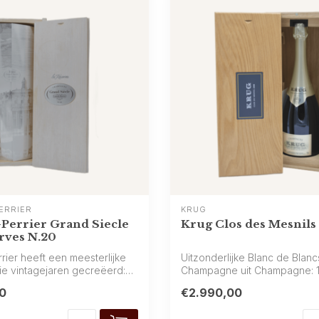
ERRIER
KRUG
Perrier Grand Siecle
Krug Clos des Mesnils
rves N.20
rier heeft een meesterlijke
Uitzonderlijke Blanc de Blanc
rie vintagejaren gecreëerd:
Champagne uit Champagne: 
Chardonnay van Krug...
0
€2.990,00