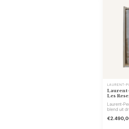
LAURENT-P
Laurent-
Les Rese
Laurent-Per
blend uit d
ri...
€2.490,0