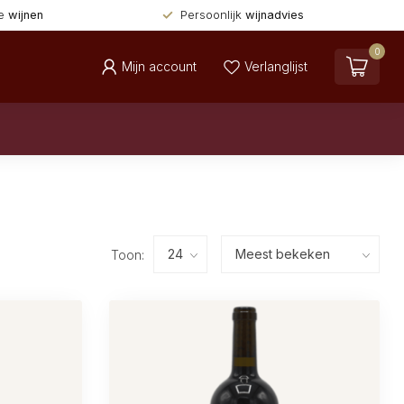
de
wijnen
Persoonlijk
wijnadvies
0
Mijn account
Verlanglijst
Toon: