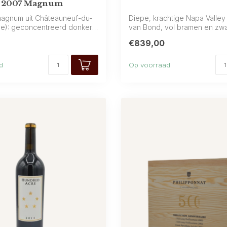
 2007 Magnum
agnum uit Châteauneuf-du-
Diepe, krachtige Napa Valley
e): geconcentreerd donker
van Bond, vol bramen en zwa
vruchten, ...
€839,00
d
Op voorraad