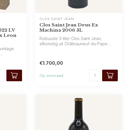
CLOS SAINT JEAN
Clos Saint Jean Deus Ex
522 LV
Machina 2006 3L
1x Leon
Robuuste 3-liter Clos Saint Jean,
afkomstig uit Châteauneuf-du-Pape
vintage
(Rhône). Don...
€1.700,00
Op voorraad