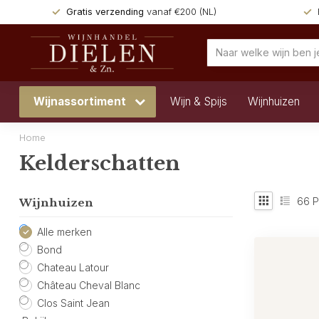
Gratis verzending
vanaf €200 (NL)
Wijnassortiment
Wijn & Spijs
Wijnhuizen
Home
Kelderschatten
66
P
Wijnhuizen
Alle merken
Bond
Chateau Latour
Château Cheval Blanc
Clos Saint Jean