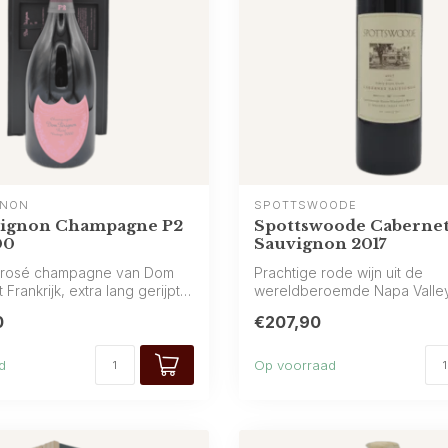
GNON
SPOTTSWOODE
ignon Champagne P2
Spottswoode Caberne
00
Sauvignon 2017
 rosé champagne van Dom
Prachtige rode wijn uit de
 Frankrijk, extra lang gerijpt
wereldberoemde Napa Valle
(Californië) van Spottswoo...
0
€207,90
d
Op voorraad