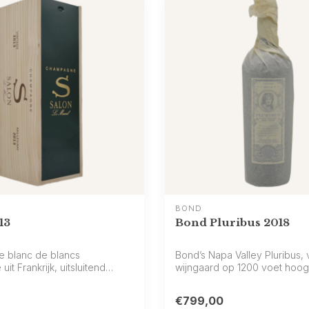
BOND
13
Bond Pluribus 2018
e blanc de blancs
Bond’s Napa Valley Pluribus,
it Frankrijk, uitsluitend
wijngaard op 1200 voet hoogt
 Ch...
explosief...
€799,00