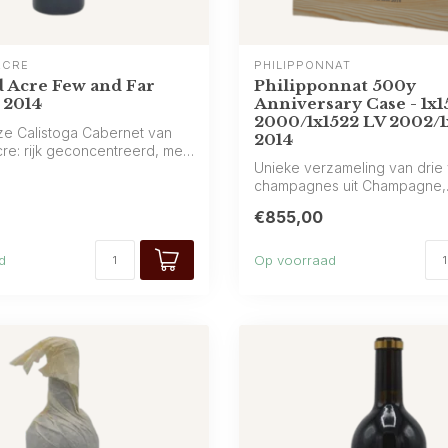
ACRE
PHILIPPONNAT
 Acre Few and Far
Philipponnat 500y
 2014
Anniversary Case - 1x1
2000/1x1522 LV 2002/
ze Calistoga Cabernet van
2014
re: rijk geconcentreerd, met
Unieke verzameling van drie 
champagnes uit Champagne,
samengesteld ter e...
€855,00
d
Op voorraad