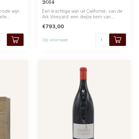
2014
 rode wijn
Een krachtige wijn uit Californië, van de
rte
Ark Vineyard: een diepe kern van
donke...
€793,00
Op voorraad