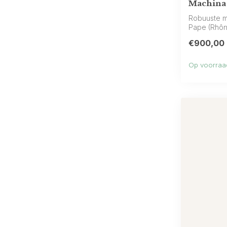
Machina
Robuuste m
Pape (Rhôn
fruit, zw...
€900,00
Op voorraa