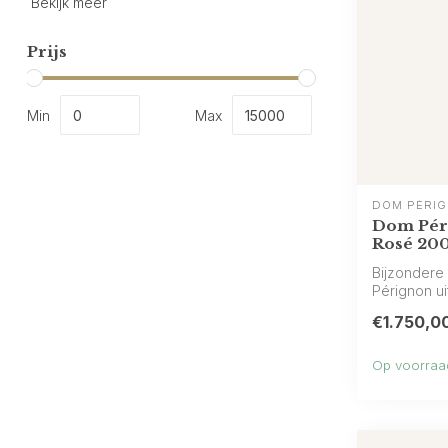
Bekijk meer
Prijs
Min
Max
DOM PÉRI
Dom Pér
Rosé 20
Bijzondere
Pérignon uit
als...
€1.750,0
Op voorraa