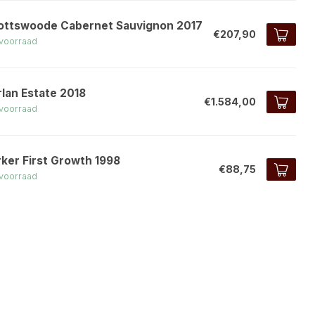
ottswoode Cabernet Sauvignon 2017
€207,90
voorraad
rlan Estate 2018
€1.584,00
voorraad
rker First Growth 1998
€88,75
voorraad