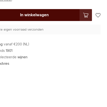
In winkelwagen
nze eigen voorraad verzonden
ng
vanaf €200 (NL)
inds
1901
electeerde
wijnen
advies