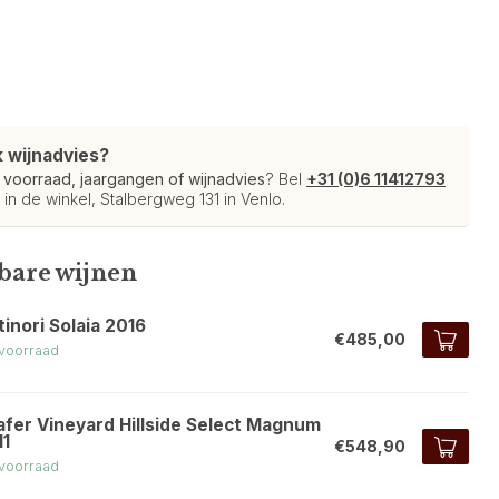
k wijnadvies?
r
voorraad, jaargangen of wijnadvies
? Bel
+31 (0)6 11412793
 in de winkel, Stalbergweg 131 in Venlo.
kbare wijnen
inori Solaia 2016
€485,00
voorraad
afer Vineyard Hillside Select Magnum
11
€548,90
voorraad