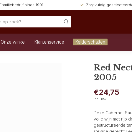
Familiebedrijf sinds
1901
Zorgvuldig geselecteer
Onze winkel
Klantenservice
Kelderschatten
Red Nec
2005
€24,75
Incl. btw
Deze Cabernet Sauvi
volle wijn met rijp d
gestructureerde tan
stevige gerecht
Le