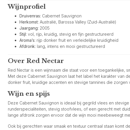
Wijnprofiel
Druivenras:
Cabernet Sauvignon
Herkomst:
Australië, Barossa Valley (Zuid-Australië)
Jaargang:
2005
Stijl:
vol, rijp, kruidig, stevig en fijn gestructureerd
Aroma’s:
rijp donker fruit en verleidelijke kruidigheid
Afdronk:
lang, intens en mooi gestructureerd
Over Red Nectar
Red Nectar is een wijnnaam die staat voor een toegankelijke, smaa
Met deze Cabernet Sauvignon laat het label het karakter van de 
donker fruit, kruidige accenten en stevige tannines die zorgen
Wijn en spijs
Deze Cabernet Sauvignon is ideaal bij gegrild vlees en stevig
runderspecialiteiten, stevig stoofvlees, of een gerecht met duid
lange afdronk zorgen ervoor dat de wijn mooi meebeweegt met d
Ook bij gerechten waar smaak en textuur centraal staan komt deze