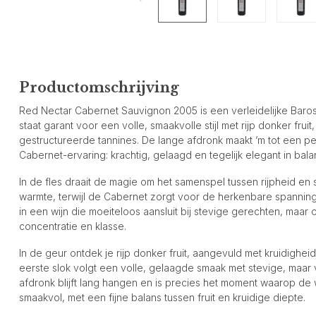
Productomschrijving
Red Nectar Cabernet Sauvignon 2005 is een verleidelijke Baross
staat garant voor een volle, smaakvolle stijl met rijp donker fruit,
gestructureerde tannines. De lange afdronk maakt ’m tot een p
Cabernet-ervaring: krachtig, gelaagd en tegelijk elegant in bala
In de fles draait de magie om het samenspel tussen rijpheid en s
warmte, terwijl de Cabernet zorgt voor de herkenbare spanning 
in een wijn die moeiteloos aansluit bij stevige gerechten, maar o
concentratie en klasse.
In de geur ontdek je rijp donker fruit, aangevuld met kruidighei
eerste slok volgt een volle, gelaagde smaak met stevige, maar v
afdronk blijft lang hangen en is precies het moment waarop de w
smaakvol, met een fijne balans tussen fruit en kruidige diepte.