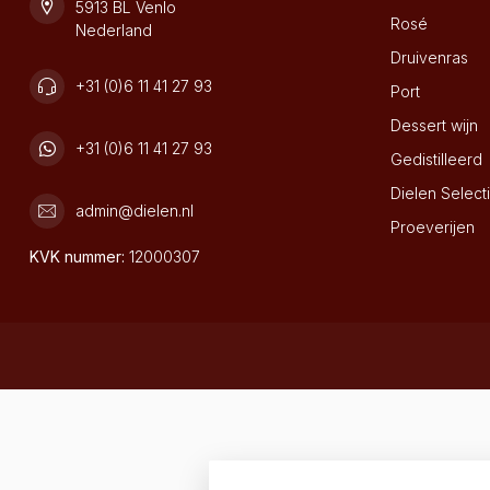
5913 BL Venlo
Rosé
Nederland
Druivenras
+31 (0)6 11 41 27 93
Port
Dessert wijn
+31 (0)6 11 41 27 93
Gedistilleerd
Dielen Select
admin@dielen.nl
Proeverijen
KVK nummer:
12000307