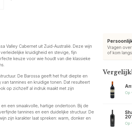
Persoonlij
a Valley Cabernet uit Zuid-Australië. Deze wijn
Vragen ove
 verleidelijke kruidigheid en stevige, fijn
of kom langs
erfecte keuze voor wie houdt van die klassieke
ns.
Vergelij
tructuur. De Barossa geeft het fruit diepte en
van tannines en kruidige tonen. Dat resulteert
Ant
ok op zichzelf al indruk maakt met zijn
Op 
d en een smaakvolle, hartige ondertoon. Bij de
erfijnde tannines en een duidelijke structuur. De
Sh
20
ijn zijn karakter laat spreken: warm, donker en
Op 