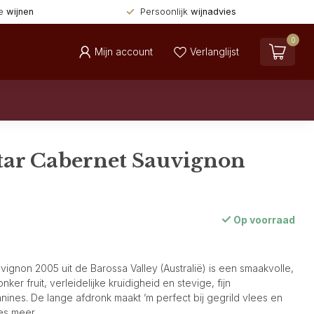
de
wijnen
Persoonlijk
wijnadvies
0
Mijn account
Verlanglijst
tar Cabernet Sauvignon
Op voorraad
gnon 2005 uit de Barossa Valley (Australië) is een smaakvolle,
onker fruit, verleidelijke kruidigheid en stevige, fijn
nines. De lange afdronk maakt ’m perfect bij gegrild vlees en
es meer
.