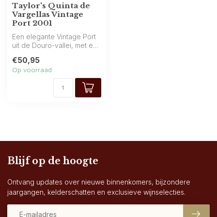
Taylor's Quinta de
Vargellas Vintage
Port 2001
Een elegante Vintage Port
uit de Douro-vallei, met een
diepe, donkere kleur en e...
€50,95
Op voorraad
Blijf op de hoogte
Ontvang updates over nieuwe binnenkomers, bijzondere
jaargangen, kelderschatten en exclusieve wijnselecties.