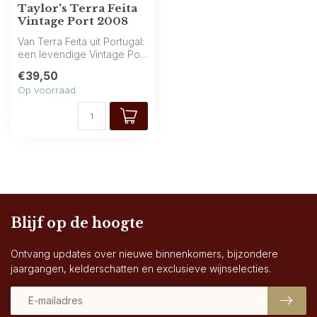
Taylor's Terra Feita
Vintage Port 2008
Van Terra Feita uit Portugal:
een levendige Vintage Port
met geconcentreerde fru...
€39,50
Op voorraad
Blijf op de hoogte
Ontvang updates over nieuwe binnenkomers, bijzondere
jaargangen, kelderschatten en exclusieve wijnselecties.