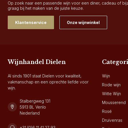
Op zoek naar een passende wijn voor een diner, cadeau of bi
graag bij het maken van de juiste keuze.
Klantenservice
Onze wijnwinkel
Wijnhandel Dielen
Categor
Al sinds 1901 staat Dielen voor kwaliteit,
Wijn
vakmanschap en een oprechte liefde voor
Rode wijn
wijn.
Witte Wijn
Stalbergweg 131
Mousserend
5913 BL Venlo
Rosé
Nederland
Druivenras
+31 (0)6 11 41 27 93