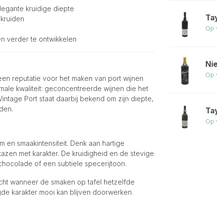
elegante kruidige diepte
Ta
 kruiden
Op 
en verder te ontwikkelen
Ni
Op 
een reputatie voor het maken van port wijnen
male kwaliteit: geconcentreerde wijnen die het
Vintage Port staat daarbij bekend om zijn diepte,
den.
Tay
Op 
om en smaakintensiteit. Denk aan hartige
azen met karakter. De kruidigheid en de stevige
 chocolade of een subtiele specerijtoon.
recht wanneer de smaken op tafel hetzelfde
gde karakter mooi kan blijven doorwerken.