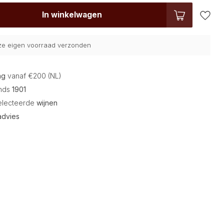
In winkelwagen
nze eigen voorraad verzonden
ng
vanaf €200 (NL)
inds
1901
electeerde
wijnen
advies