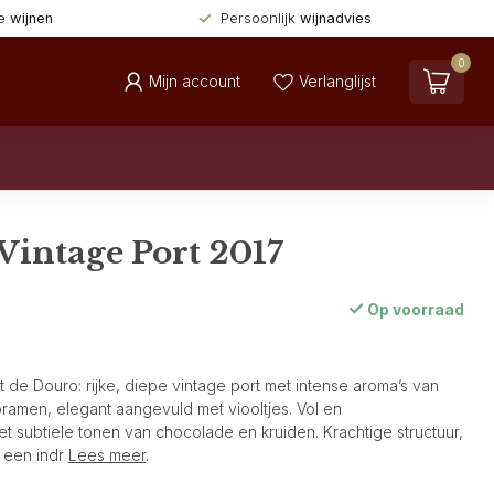
de
wijnen
Persoonlijk
wijnadvies
0
Mijn account
Verlanglijst
 Vintage Port 2017
Op voorraad
 de Douro: rijke, diepe vintage port met intense aroma’s van
ramen, elegant aangevuld met viooltjes. Vol en
 subtiele tonen van chocolade en kruiden. Krachtige structuur,
n een indr
Lees meer
.