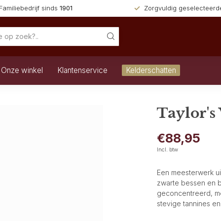
Familiebedrijf sinds
1901
Zorgvuldig geselecteer
Onze winkel
Klantenservice
Kelderschatten
Taylor's
€88,95
Incl. btw
Een meesterwerk uit
zwarte bessen en b
geconcentreerd, met
stevige tannines e