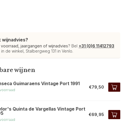
k wijnadvies?
r
voorraad, jaargangen of wijnadvies
? Bel
+31 (0)6 11412793
 in de winkel, Stalbergweg 131 in Venlo.
kbare wijnen
nseca Guimaraens Vintage Port 1991
€79,50
voorraad
lor's Quinta de Vargellas Vintage Port
95
€69,95
voorraad