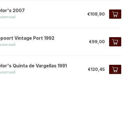
ylor's 2007
€108,90
voorraad
epoort Vintage Port 1992
€99,00
voorraad
lor's Quinta de Vargellas 1991
€120,45
voorraad