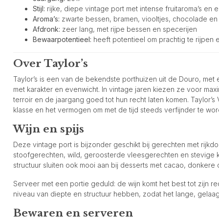
Stijl:
rijke, diepe vintage port met intense fruitaroma’s en 
Aroma’s:
zwarte bessen, bramen, viooltjes, chocolade en
Afdronk:
zeer lang, met rijpe bessen en specerijen
Bewaarpotentieel:
heeft potentieel om prachtig te rijpen 
Over Taylor’s
Taylor’s is een van de bekendste porthuizen uit de Douro, met 
met karakter en evenwicht. In vintage jaren kiezen ze voor maxi
terroir en de jaargang goed tot hun recht laten komen. Taylor’s 
klasse en het vermogen om met de tijd steeds verfijnder te wor
Wijn en spijs
Deze vintage port is bijzonder geschikt bij gerechten met rijkd
stoofgerechten, wild, geroosterde vleesgerechten en stevige k
structuur sluiten ook mooi aan bij desserts met cacao, donkere
Serveer met een portie geduld: de wijn komt het best tot zijn 
niveau van diepte en structuur hebben, zodat het lange, gelaa
Bewaren en serveren