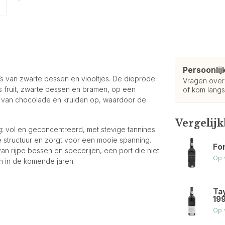
Persoonlij
’s van zwarte bessen en viooltjes. De dieprode
Vragen ove
ens fruit, zwarte bessen en bramen, op een
of kom langs
en van chocolade en kruiden op, waardoor de
Vergelij
g: vol en geconcentreerd, met stevige tannines
 structuur en zorgt voor een mooie spanning.
Fo
an rijpe bessen en specerijen, een port die niet
Op 
en in de komende jaren.
Tay
19
Op 