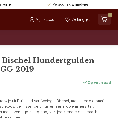
de
wijnen
Persoonlijk
wijnadvies
0
Mijn account
Verlanglijst
 Bischel Hundertgulden
 GG 2019
Op voorraad
te wijn uit Duitsland van Weingut Bischel, met intense aroma’s
abrikoos, verfrissende citrus en een mooie mineraliteit.
 met levendige zuurgraad, verfijnde lengte en ideaal bij
al
Lees meer
.