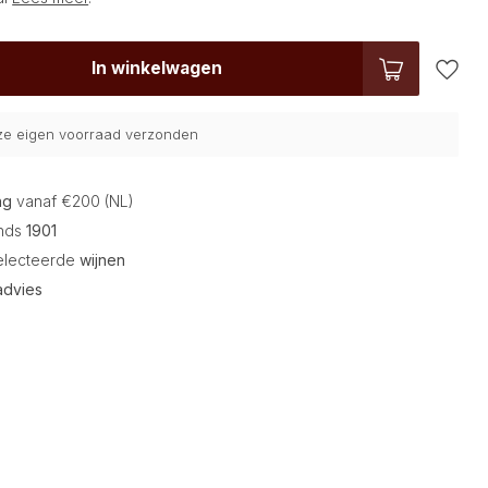
In winkelwagen
nze eigen voorraad verzonden
ng
vanaf €200 (NL)
inds
1901
electeerde
wijnen
advies