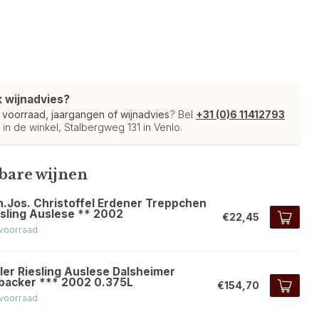
k wijnadvies?
r
voorraad, jaargangen of wijnadvies
? Bel
+31 (0)6 11412793
 in de winkel, Stalbergweg 131 in Venlo.
kbare wijnen
h.Jos. Christoffel Erdener Treppchen
esling Auslese ** 2002
€22,45
voorraad
ler Riesling Auslese Dalsheimer
backer *** 2002 0.375L
€154,70
voorraad