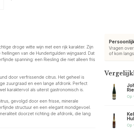
Persoonlij
ige droge witte wijn met een rijk karakter. Zijn
Vragen ove
ile hellingen van de Hundertgulden wijngaard. Dat
of kom langs
fijnde spanning: een Riesling die niet alleen fris
Vergelij
und door verfrissende citrus. Het geheel is
dige zuurgraad en een lange afdronk. Perfect
Jo
Ri
l karaktervol als uiterst gastronomisch is.
Op 
itrus, gevolgd door een frisse, minerale
verfijnde structuur en een elegant mondgevoel.
ineraliteit doorzet richting de afdronk, die lang
Kel
Hu
Op 