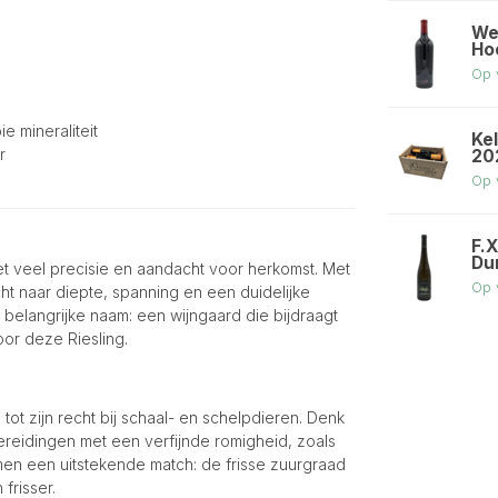
We
Ho
Op 
e mineraliteit
Ke
r
202
Op 
F.X
Du
t veel precisie en aandacht voor herkomst. Met
Op 
t naar diepte, spanning en een duidelijke
 belangrijke naam: een wijngaard die bijdraagt
oor deze Riesling.
tot zijn recht bij schaal- en schelpdieren. Denk
bereidingen met een verfijnde romigheid, zoals
en een uitstekende match: de frisse zuurgraad
frisser.