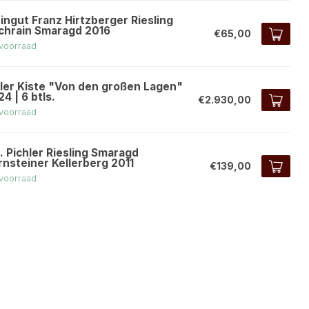
ingut Franz Hirtzberger Riesling
chrain Smaragd 2016
€65,00
voorraad
ller Kiste "Von den großen Lagen"
4 | 6 btls.
€2.930,00
voorraad
. Pichler Riesling Smaragd
rnsteiner Kellerberg 2011
€139,00
voorraad