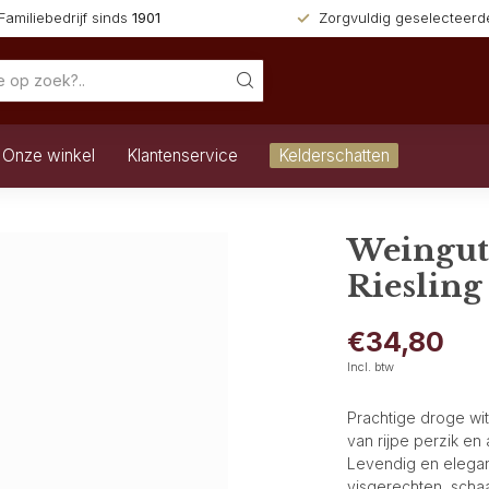
Familiebedrijf sinds
1901
Zorgvuldig geselecteer
Onze winkel
Klantenservice
Kelderschatten
Weingut
Riesling
€34,80
Incl. btw
Prachtige droge wit
van rijpe perzik en 
Levendig en elegant
visgerechten, scha