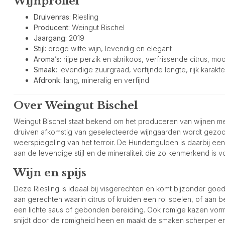
Wijnprofiel
Druivenras:
Riesling
Producent:
Weingut Bischel
Jaargang:
2019
Stijl:
droge witte wijn, levendig en elegant
Aroma’s:
rijpe perzik en abrikoos, verfrissende citrus, mooi
Smaak:
levendige zuurgraad, verfijnde lengte, rijk karakte
Afdronk:
lang, mineralig en verfijnd
Over Weingut Bischel
Weingut Bischel staat bekend om het produceren van wijnen me
druiven afkomstig van geselecteerde wijngaarden wordt gezoch
weerspiegeling van het terroir. De Hundertgulden is daarbij een
aan de levendige stijl en de mineraliteit die zo kenmerkend is v
Wijn en spijs
Deze Riesling is ideaal bij visgerechten en komt bijzonder goed 
aan gerechten waarin citrus of kruiden een rol spelen, of aan 
een lichte saus of gebonden bereiding. Ook romige kazen vorm
snijdt door de romigheid heen en maakt de smaken scherper en 