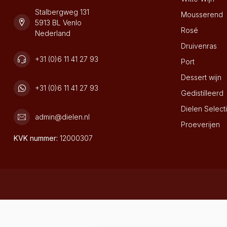
Stalbergweg 131
Mousserend
5913 BL Venlo
Rosé
Nederland
Druivenras
+31 (0)6 11 41 27 93
Port
Dessert wijn
+31 (0)6 11 41 27 93
Gedistilleerd
Dielen Select
admin@dielen.nl
Proeverijen
KVK nummer:
12000307