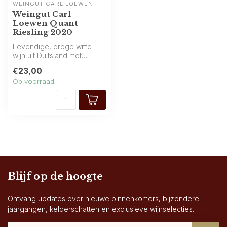
WEINGUT CARL LOEWEN
Weingut Carl
Loewen Quant
Riesling 2020
Levendige, droge witte
wijn uit Duitsland met
verleidelijke aroma’s van
€23,00
citrus, ...
Op voorraad
Blijf op de hoogte
Ontvang updates over nieuwe binnenkomers, bijzondere
jaargangen, kelderschatten en exclusieve wijnselecties.