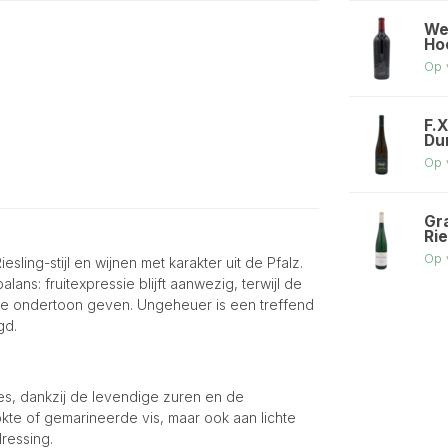
We
Ho
Op 
F.X
Du
Op 
Gr
Ri
Op 
ling-stijl en wijnen met karakter uit de Pfalz.
lans: fruitexpressie blijft aanwezig, terwijl de
jnde ondertoon geven. Ungeheuer is een treffend
gd.
es, dankzij de levendige zuren en de
okte of gemarineerde vis, maar ook aan lichte
ressing.