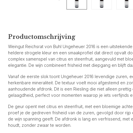
Productomschrijving
Weingut Reichsrat von Buhl Ungeheuer 2016 is een uitstekende d
heldere strogele kleur en een smaakprofiel dat direct opvalt doo
complex samenspel van citrus en steenfruit, aangevuld met bl
elegantie. De wijn combineert frisheid met diepgang en blijft daa
Vanaf de eerste slok toont Ungeheuer 2016 levendige zuren, 
herkenbare mineraliteit. De textuur voelt mooi afgestemd en z
aanhoudende afdronk. Dit is een Riesling die niet alleen prettig
gelaagdheid, perfect voor momenten waarop je iets verfijnds en
De geur opent met citrus en steenfruit, met een bloemige achter
proef je de gedreven frisheid van de zuren, gevolgd door rijp en
de wijn spanning geeft. De afdronk is lang en verfrissend, met e
houdt, zonder zwaar te worden.