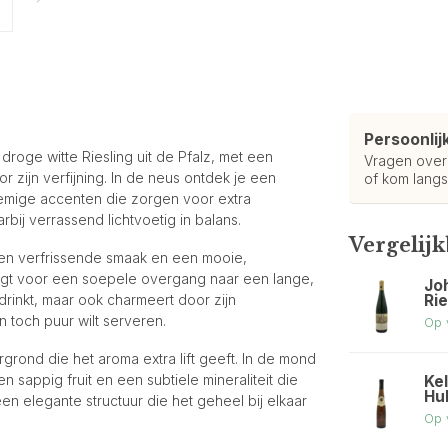
Persoonlij
roge witte Riesling uit de Pfalz, met een
Vragen ove
r zijn verfijning. In de neus ontdek je een
of kom langs
oemige accenten die zorgen voor extra
rbij verrassend lichtvoetig in balans.
Vergelij
een verfrissende smaak en een mooie,
orgt voor een soepele overgang naar een lange,
Jo
Ri
 drinkt, maar ook charmeert door zijn
 toch puur wilt serveren.
Op 
grond die het aroma extra lift geeft. In de mond
 sappig fruit en een subtiele mineraliteit die
Kel
Hu
en elegante structuur die het geheel bij elkaar
Op 