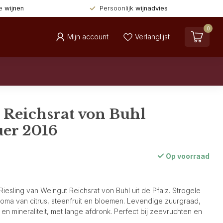
de
wijnen
Persoonlijk
wijnadvies
0
Mijn account
Verlanglijst
 Reichsrat von Buhl
er 2016
Op voorraad
iesling van Weingut Reichsrat von Buhl uit de Pfalz. Strogele
roma van citrus, steenfruit en bloemen. Levendige zuurgraad,
en mineraliteit, met lange afdronk. Perfect bij zeevruchten en
.