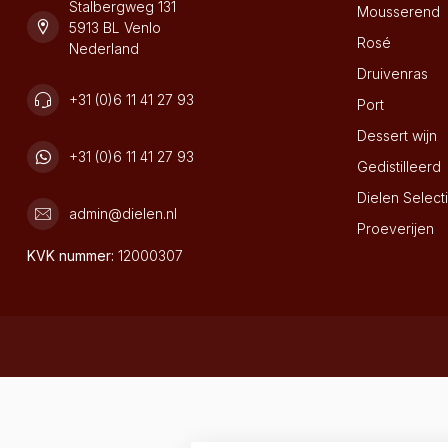
Stalbergweg 131
Mousserend
5913 BL Venlo
Rosé
Nederland
Druivenras
+31 (0)6 11 41 27 93
Port
Dessert wijn
+31 (0)6 11 41 27 93
Gedistilleerd
Dielen Select
admin@dielen.nl
Proeverijen
KVK nummer:
12000307