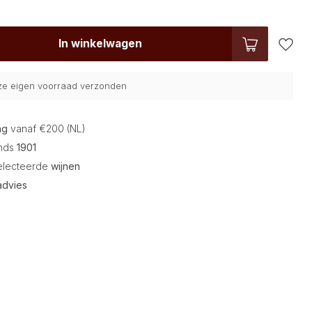
In winkelwagen
nze eigen voorraad verzonden
ng
vanaf €200 (NL)
inds
1901
electeerde
wijnen
advies