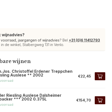
k wijnadvies?
r
voorraad, jaargangen of wijnadvies
? Bel
+31 (0)6 11412793
 in de winkel, Stalbergweg 131 in Venlo.
kbare wijnen
h.Jos. Christoffel Erdener Treppchen
esling Auslese ** 2002
€22,45
voorraad
ler Riesling Auslese Dalsheimer
backer *** 2002 0.375L
€154,70
voorraad