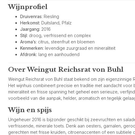
Wijnprofiel
Druivenras:
Riesling
Herkomst:
Duitsland, Pfalz
Jaargang:
2016
Stijl:
droog, verfrissend en complex
Aroma’s:
citrus, steenfruit en bloemen
Kenmerken:
levendige zuurgraad en mineraliteit
Afdronk:
lang en aanhoudend
Over Weingut Reichsrat von Buhl
Weingut Reichsrat von Buhl staat bekend om zijn eigenzinnige Ries
Het wijnhuis combineert precisie en traditie met aandacht voor ba
mineraliteit en frisse spanning het geheel een serieuze, verfi
voorbeeld van die aanpak, helder, aromatisch en tegelijk gelaa
Wijn en spijs
Ungeheuer 2016 is bijzonder geschikt bij zeevruchten en salad
verfrissende, minerale toets. Denk aan oesters, garnalen, gero
gerechten met frisse kruiden, citroenaccenten of een subtiele d