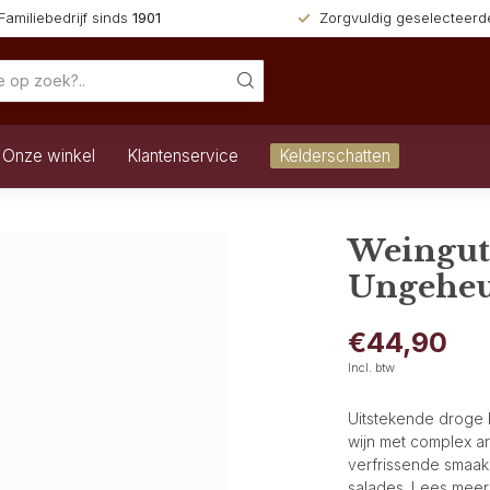
Familiebedrijf sinds
1901
Zorgvuldig geselecteer
Onze winkel
Klantenservice
Kelderschatten
Weingut
Ungeheu
€44,90
Incl. btw
Uitstekende droge R
wijn met complex a
verfrissende smaak 
salades.
Lees meer