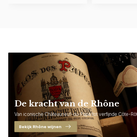
De kracht van de Rhône
Van iconische Châteauneuf-du-Pape tot verfijnde Côte-Rôt
Bekijk Rhône wijnen