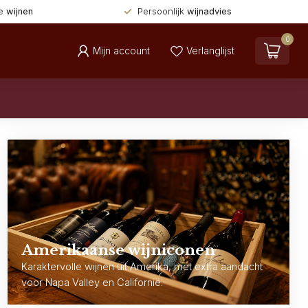
de
wijnen
Persoonlijk
wijnadvies
0
Mijn account
Verlanglijst
Amerikaanse wijniconen
Karaktervolle wijnen uit Amerika, met extra aandacht
voor Napa Valley en Californië.