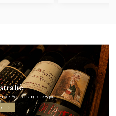
stralië
Ontdek Australiës mooiste wijnen.
en