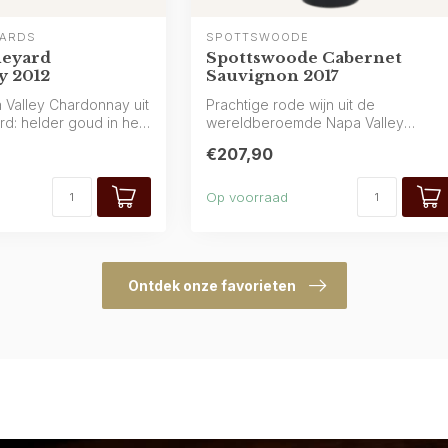
YARDS
SPOTTSWOODE
neyard
Spottswoode Cabernet
 2012
Sauvignon 2017
 Valley Chardonnay uit
Prachtige rode wijn uit de
d: helder goud in het
wereldberoemde Napa Valley
(Californië) van Spottswoo...
€207,90
Op voorraad
Ontdek onze favorieten