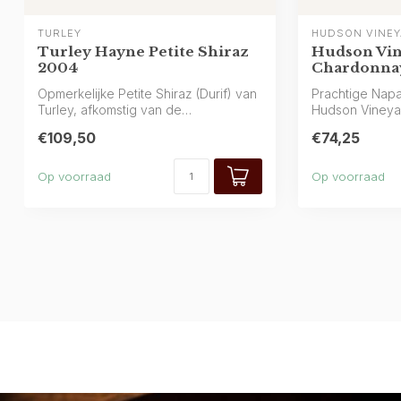
TURLEY
HUDSON VINE
Turley Hayne Petite Shiraz
Hudson Vi
2004
Chardonnay
Opmerkelijke Petite Shiraz (Durif) van
Prachtige Napa
Turley, afkomstig van de
Hudson Vineyar
legendarische Ha...
glas en...
€109,50
€74,25
Op voorraad
Op voorraad