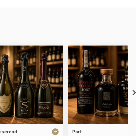
sserend
Port