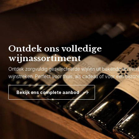
Ontdek ons volledige
wijnassortiment
Ontdek zorgvuldig geselecteerde wijnen uit bekende én ver
wijnstreken. Perfect voor thuis, als cadeau of voor een bijzond
Bekijk ons complete aanbod