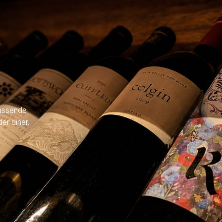
rassende
er diner.