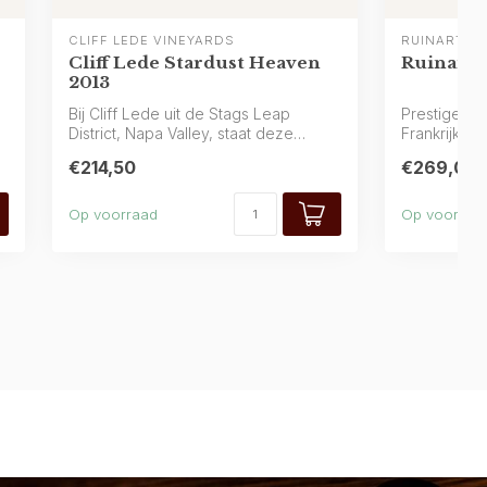
CLIFF LEDE VINEYARDS
RUINART
Cliff Lede Stardust Heaven
Ruinart 
2013
Bij Cliff Lede uit de Stags Leap
Prestige-Ch
District, Napa Valley, staat deze
Frankrijk, 
bijzondere ro...
met citru...
€214,50
€269,00
Op voorraad
Op voorraa