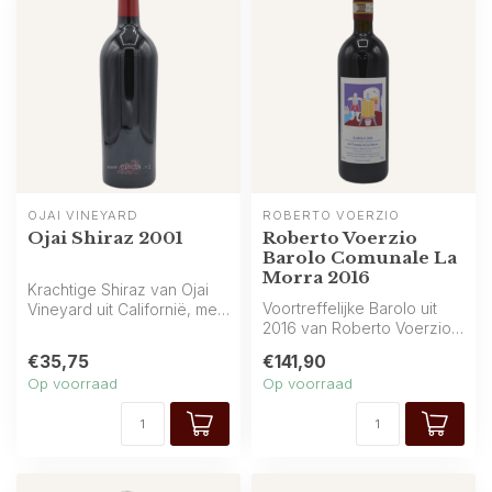
OJAI VINEYARD
ROBERTO VOERZIO
Ojai Shiraz 2001
Roberto Voerzio
Barolo Comunale La
Morra 2016
Krachtige Shiraz van Ojai
Voortreffelijke Barolo uit
Vineyard uit Californië, met
2016 van Roberto Voerzio,
intense aroma’s van zwart...
afkomstig uit het prestigie...
€35,75
€141,90
Op voorraad
Op voorraad