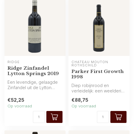
RIDGE
CHÂTEAU MOUTON 
ROTHSCHILD
Ridge Zinfandel
Parker First Growth
Lytton Springs 2019
1998
Een levendige, gelaagde
Diep robijnrood en
Zinfandel uit de Lytton
verleidelijk: een weelderige
Springs-wijngaard, met
Franse wijn met rijk aroma
rijpe bes...
€52,25
€88,75
van z...
Op voorraad
Op voorraad