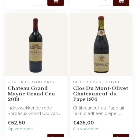
CHÂTEAU GRAND MAYNE
CLOS DU MONT-OLIVET
Chateau Grand
Clos Du Mont-Olivet
Mayne Grand Cru
Chateauneuf-du-
2018
Pape 1976
Indrukwekkende rode
Châteauneuf-du-Pape uit
Bordeaux Grand Cru van
1976 biedt een diepe,
het prestigieuze Château
gerijpte expressie met
€52,50
€435,00
Grand Mayne ...
gedroogde v...
Op voorraad
Op voorraad