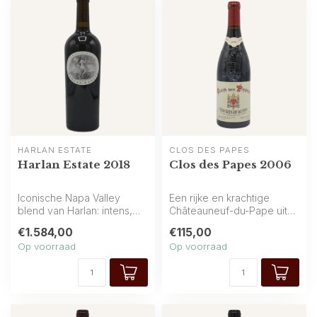
HARLAN ESTATE
CLOS DES PAPES
Harlan Estate 2018
Clos des Papes 2006
Iconische Napa Valley
Een rijke en krachtige
blend van Harlan: intens,
Châteauneuf-du-Pape uit
verfijnd en diep. Verwacht
het zuiden van Frankrijk, vol
€1.584,00
€115,00
cassi...
die...
Op voorraad
Op voorraad