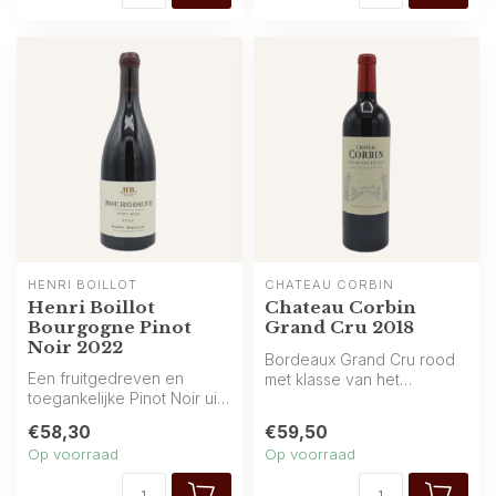
HENRI BOILLOT
CHÂTEAU CORBIN
Henri Boillot
Chateau Corbin
Bourgogne Pinot
Grand Cru 2018
Noir 2022
Bordeaux Grand Cru rood
Een fruitgedreven en
met klasse van het
toegankelijke Pinot Noir uit
gerenommeerde Château
Bourgogne van Henri
Corbin. Een gec...
€58,30
€59,50
Boillot. K...
Op voorraad
Op voorraad