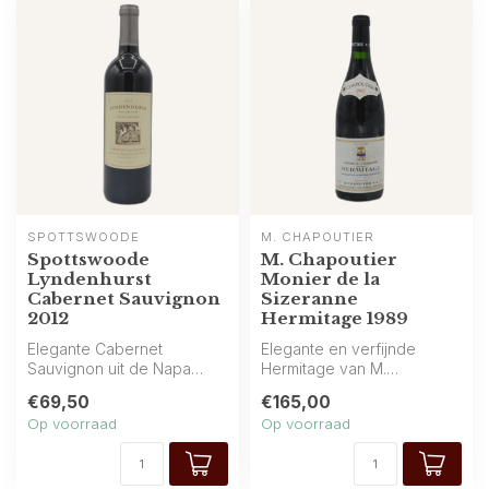
SPOTTSWOODE
M. CHAPOUTIER
Spottswoode
M. Chapoutier
Lyndenhurst
Monier de la
Cabernet Sauvignon
Sizeranne
2012
Hermitage 1989
Elegante Cabernet
Elegante en verfijnde
Sauvignon uit de Napa
Hermitage van M.
Valley, afkomstig van
Chapoutier: aroma’s van
€69,50
€165,00
Spottswoode Estate...
rood en zwart fru...
Op voorraad
Op voorraad