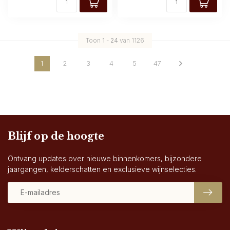
Toon
1
-
24
van 1126
1
2
3
4
5
47
Blijf op de hoogte
Ontvang updates over nieuwe binnenkomers, bijzondere
jaargangen, kelderschatten en exclusieve wijnselecties.