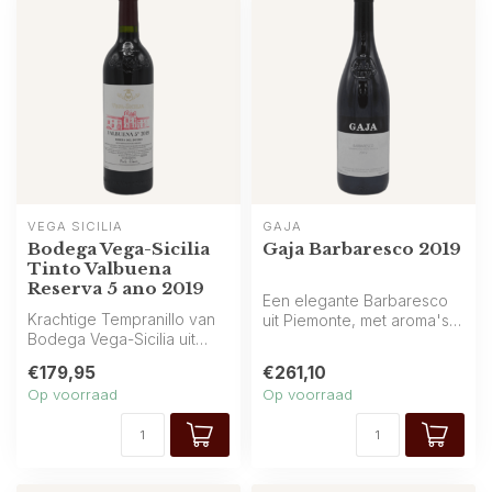
VEGA SICILIA
GAJA
Bodega Vega-Sicilia
Gaja Barbaresco 2019
Tinto Valbuena
Reserva 5 ano 2019
Een elegante Barbaresco
Krachtige Tempranillo van
uit Piemonte, met aroma's
Bodega Vega-Sicilia uit
van rood fruit, kersen en
Spanje, met zwart fruit,
aard...
€179,95
€261,10
kruid...
Op voorraad
Op voorraad