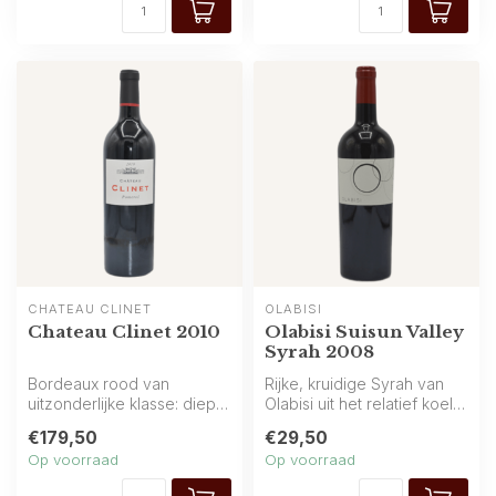
CHÂTEAU CLINET
OLABISI
Chateau Clinet 2010
Olabisi Suisun Valley
Syrah 2008
Bordeaux rood van
Rijke, kruidige Syrah van
uitzonderlijke klasse: diepe
Olabisi uit het relatief koele
rijpe aroma’s van zwarte
Suisun Valley. Aroma’s ...
€179,50
€29,50
kersen, ...
Op voorraad
Op voorraad