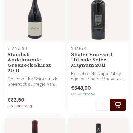
STANDISH
SHAFER
Standish
Shafer Vineyard
Andelmonde
Hillside Select
Greenock Shiraz
Magnum 2011
2010
Exceptionele Napa Valley
Opmerkelijke Shiraz uit de
wijn van Shafer Vineyards:
Greenock subregio van
intense aroma’s van zwarte
€548,90
Barossa Valley (Australië),
b...
Op voorraad
van...
€82,50
Op aanvraag