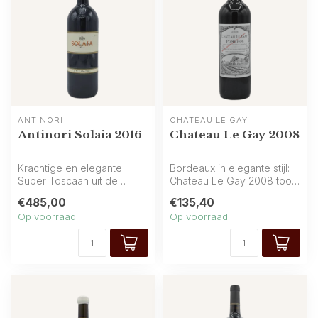
ANTINORI
CHATEAU LE GAY
Antinori Solaia 2016
Chateau Le Gay 2008
Krachtige en elegante
Bordeaux in elegante stijl:
Super Toscaan uit de
Chateau Le Gay 2008 toont
Toscaanse heuvels van
rijp fruit van zwarte kers...
€485,00
€135,40
Antinori: rijk ...
Op voorraad
Op voorraad