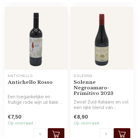
ANTICHELLO
SOLENNE
Antichello Rosso
Solenne
Negroamaro-
Primitivo 2023
Een toegankelijke en
Zwoel Zuid-Italiaans en vol:
fruitige rode wijn uit Italië
een rijke blend van
met een aangename mix
Negroamaro en Primitivo
van rod...
€7,50
€8,90
met rij...
Op voorraad
Op voorraad