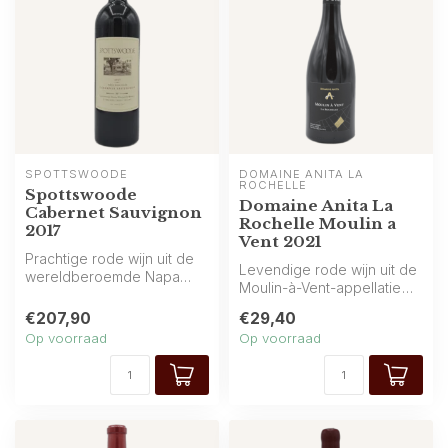
SPOTTSWOODE
DOMAINE ANITA LA 
ROCHELLE
Spottswoode
Domaine Anita La
Cabernet Sauvignon
Rochelle Moulin a
2017
Vent 2021
Prachtige rode wijn uit de
Levendige rode wijn uit de
wereldberoemde Napa
Moulin-à-Vent-appellatie
Valley (Californië) van
van Beaujolais, Frankrijk. A...
Spottswoo...
€207,90
€29,40
Op voorraad
Op voorraad