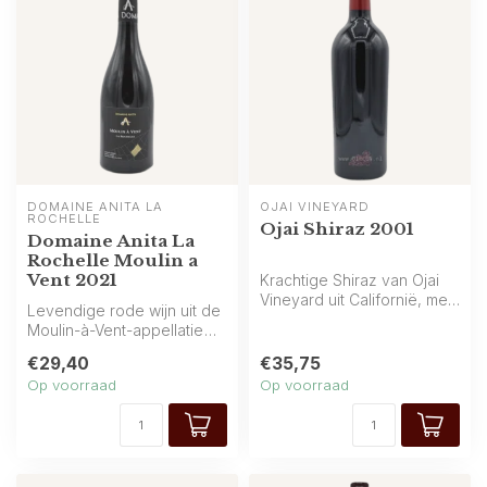
DOMAINE ANITA LA 
OJAI VINEYARD
ROCHELLE
Ojai Shiraz 2001
Domaine Anita La
Rochelle Moulin a
Vent 2021
Krachtige Shiraz van Ojai
Vineyard uit Californië, met
Levendige rode wijn uit de
intense aroma’s van zwart...
Moulin-à-Vent-appellatie
van Beaujolais, Frankrijk. A...
€29,40
€35,75
Op voorraad
Op voorraad