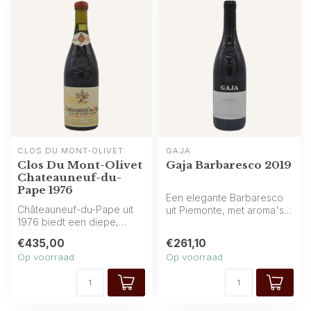
CLOS DU MONT-OLIVET
GAJA
Clos Du Mont-Olivet
Gaja Barbaresco 2019
Chateauneuf-du-
Pape 1976
Een elegante Barbaresco
Châteauneuf-du-Pape uit
uit Piemonte, met aroma's
1976 biedt een diepe,
van rood fruit, kersen en
gerijpte expressie met
aard...
€435,00
€261,10
gedroogde v...
Op voorraad
Op voorraad