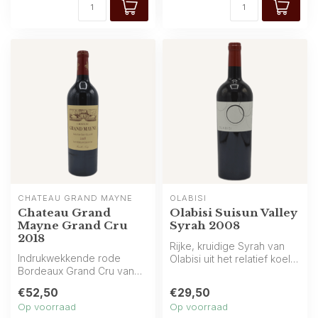
CHÂTEAU GRAND MAYNE
OLABISI
Chateau Grand
Olabisi Suisun Valley
Mayne Grand Cru
Syrah 2008
2018
Rijke, kruidige Syrah van
Indrukwekkende rode
Olabisi uit het relatief koele
Bordeaux Grand Cru van
Suisun Valley. Aroma’s ...
het prestigieuze Château
€52,50
€29,50
Grand Mayne ...
Op voorraad
Op voorraad