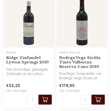
RIDGE
VEGA SICILIA
Ridge Zinfandel
Bodega Vega-Sicilia
Lytton Springs 2019
Tinto Valbuena
Reserva 5 ano 2019
Een levendige, gelaagde
Krachtige Tempranillo van
Zinfandel uit de Lytton
Bodega Vega-Sicilia uit
Springs-wijngaard, met
Spanje, met zwart fruit,
rijpe bes...
€52,25
€179,95
kruid...
Op voorraad
Op voorraad