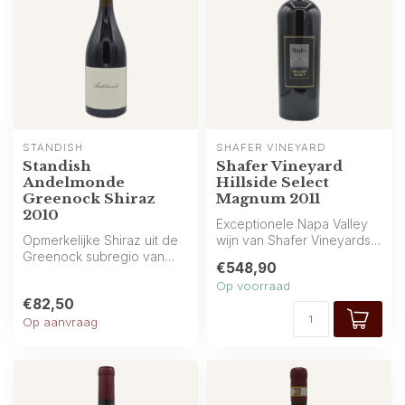
STANDISH
SHAFER VINEYARD
Standish
Shafer Vineyard
Andelmonde
Hillside Select
Greenock Shiraz
Magnum 2011
2010
Exceptionele Napa Valley
Opmerkelijke Shiraz uit de
wijn van Shafer Vineyards:
Greenock subregio van
intense aroma’s van zwarte
€548,90
Barossa Valley (Australië),
b...
Op voorraad
van...
€82,50
Op aanvraag