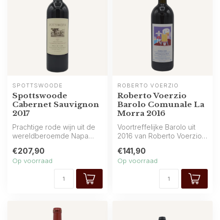
SPOTTSWOODE
ROBERTO VOERZIO
Spottswoode
Roberto Voerzio
Cabernet Sauvignon
Barolo Comunale La
2017
Morra 2016
Prachtige rode wijn uit de
Voortreffelijke Barolo uit
wereldberoemde Napa
2016 van Roberto Voerzio,
Valley (Californië) van
afkomstig uit het prestigie...
€207,90
€141,90
Spottswoo...
Op voorraad
Op voorraad