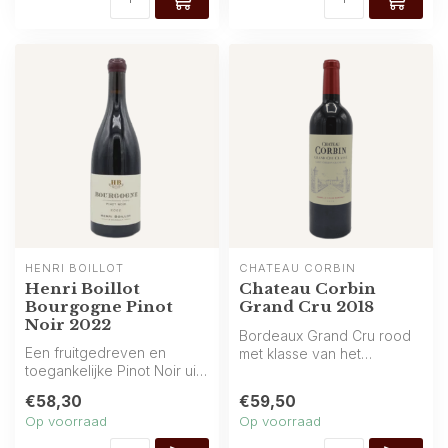
HENRI BOILLOT
CHÂTEAU CORBIN
Henri Boillot
Chateau Corbin
Bourgogne Pinot
Grand Cru 2018
Noir 2022
Bordeaux Grand Cru rood
Een fruitgedreven en
met klasse van het
toegankelijke Pinot Noir uit
gerenommeerde Château
Bourgogne van Henri
Corbin. Een gec...
€58,30
€59,50
Boillot. K...
Op voorraad
Op voorraad