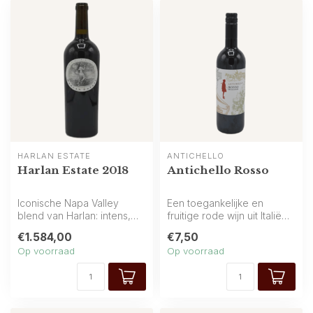
HARLAN ESTATE
ANTICHELLO
Harlan Estate 2018
Antichello Rosso
Iconische Napa Valley
Een toegankelijke en
blend van Harlan: intens,
fruitige rode wijn uit Italië
verfijnd en diep. Verwacht
met een aangename mix
€1.584,00
€7,50
cassi...
van rod...
Op voorraad
Op voorraad