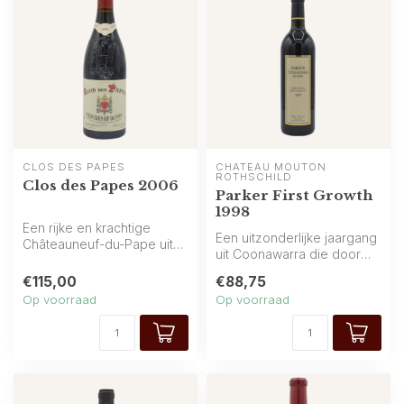
CLOS DES PAPES
CHÂTEAU MOUTON 
ROTHSCHILD
Clos des Papes 2006
Parker First Growth
1998
Een rijke en krachtige
Een uitzonderlijke jaargang
Châteauneuf-du-Pape uit
uit Coonawarra die door
het zuiden van Frankrijk, vol
Robert Parker werd
die...
€115,00
€88,75
beoordeel...
Op voorraad
Op voorraad