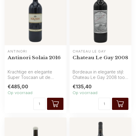
ANTINORI
CHATEAU LE GAY
Antinori Solaia 2016
Chateau Le Gay 2008
Krachtige en elegante
Bordeaux in elegante stijl:
Super Toscaan uit de
Chateau Le Gay 2008 toont
Toscaanse heuvels van
rijp fruit van zwarte kers...
€485,00
€135,40
Antinori: rijk ...
Op voorraad
Op voorraad