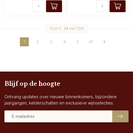
Toon
1
-
24
van 1124
1
2
3
4
5
47
Blijf op de hoogte
Ontvang updates over nieuwe binnenkomers, bijzondere
jaargangen, kelderschatten en exclusieve wijnselecties.