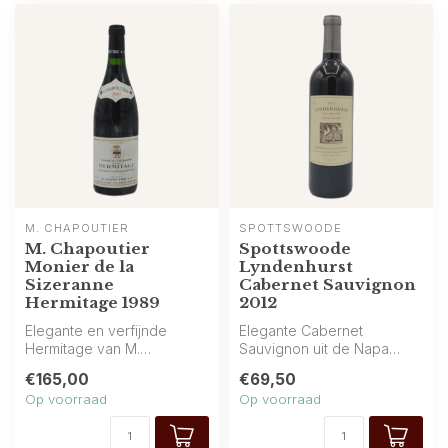
M. CHAPOUTIER
SPOTTSWOODE
M. Chapoutier
Spottswoode
Monier de la
Lyndenhurst
Sizeranne
Cabernet Sauvignon
Hermitage 1989
2012
Elegante en verfijnde
Elegante Cabernet
Hermitage van M.
Sauvignon uit de Napa
Chapoutier: aroma’s van
Valley, afkomstig van
€165,00
€69,50
rood en zwart fru...
Spottswoode Estate...
Op voorraad
Op voorraad