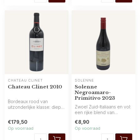
CHÂTEAU CLINET
SOLENNE
Chateau Clinet 2010
Solenne
Negroamaro-
Primitivo 2023
Bordeaux rood van
Zwoel Zuid-Italiaans en vol:
uitzonderlijke klasse: diepe
een rijke blend van
rijpe aroma’s van zwarte
Negroamaro en Primitivo
kersen, ...
€179,50
€8,90
met rij...
Op voorraad
Op voorraad