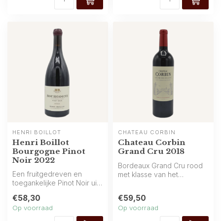
HENRI BOILLOT
CHÂTEAU CORBIN
Henri Boillot
Chateau Corbin
Bourgogne Pinot
Grand Cru 2018
Noir 2022
Bordeaux Grand Cru rood
Een fruitgedreven en
met klasse van het
toegankelijke Pinot Noir uit
gerenommeerde Château
Bourgogne van Henri
Corbin. Een gec...
€58,30
€59,50
Boillot. K...
Op voorraad
Op voorraad