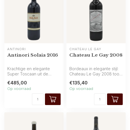
ANTINORI
CHATEAU LE GAY
Antinori Solaia 2016
Chateau Le Gay 2008
Krachtige en elegante
Bordeaux in elegante stijl:
Super Toscaan uit de
Chateau Le Gay 2008 toont
Toscaanse heuvels van
rijp fruit van zwarte kers...
€485,00
€135,40
Antinori: rijk ...
Op voorraad
Op voorraad