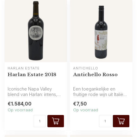
HARLAN ESTATE
ANTICHELLO
Harlan Estate 2018
Antichello Rosso
Iconische Napa Valley
Een toegankelijke en
blend van Harlan: intens,
fruitige rode wijn uit Italië
verfijnd en diep. Verwacht
met een aangename mix
€1.584,00
€7,50
cassi...
van rod...
Op voorraad
Op voorraad