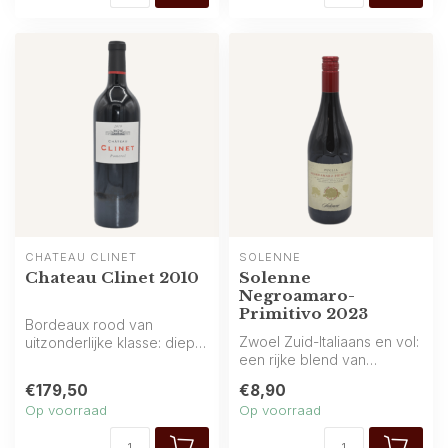
CHÂTEAU CLINET
SOLENNE
Chateau Clinet 2010
Solenne
Negroamaro-
Primitivo 2023
Bordeaux rood van
Zwoel Zuid-Italiaans en vol:
uitzonderlijke klasse: diepe
een rijke blend van
rijpe aroma’s van zwarte
Negroamaro en Primitivo
kersen, ...
€179,50
€8,90
met rij...
Op voorraad
Op voorraad