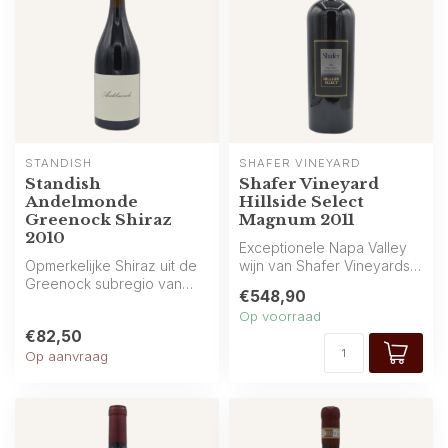
STANDISH
SHAFER VINEYARD
Standish
Shafer Vineyard
Andelmonde
Hillside Select
Greenock Shiraz
Magnum 2011
2010
Exceptionele Napa Valley
Opmerkelijke Shiraz uit de
wijn van Shafer Vineyards:
Greenock subregio van
intense aroma’s van zwarte
€548,90
Barossa Valley (Australië),
b...
Op voorraad
van...
€82,50
Op aanvraag