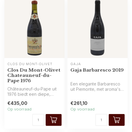
CLOS DU MONT-OLIVET
GAJA
Clos Du Mont-Olivet
Gaja Barbaresco 2019
Chateauneuf-du-
Pape 1976
Een elegante Barbaresco
Châteauneuf-du-Pape uit
uit Piemonte, met aroma's
1976 biedt een diepe,
van rood fruit, kersen en
gerijpte expressie met
aard...
€435,00
€261,10
gedroogde v...
Op voorraad
Op voorraad