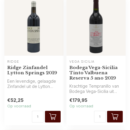
RIDGE
VEGA SICILIA
Ridge Zinfandel
Bodega Vega-Sicilia
Lytton Springs 2019
Tinto Valbuena
Reserva 5 ano 2019
Een levendige, gelaagde
Krachtige Tempranillo van
Zinfandel uit de Lytton
Bodega Vega-Sicilia uit
Springs-wijngaard, met
Spanje, met zwart fruit,
rijpe bes...
€52,25
€179,95
kruid...
Op voorraad
Op voorraad