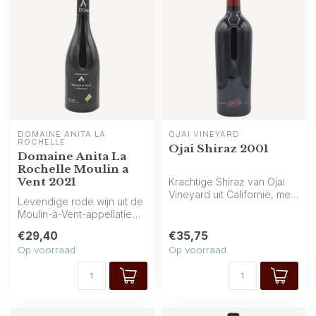
DOMAINE ANITA LA 
OJAI VINEYARD
ROCHELLE
Ojai Shiraz 2001
Domaine Anita La
Rochelle Moulin a
Vent 2021
Krachtige Shiraz van Ojai
Vineyard uit Californië, met
Levendige rode wijn uit de
intense aroma’s van zwart...
Moulin-à-Vent-appellatie
van Beaujolais, Frankrijk. A...
€29,40
€35,75
Op voorraad
Op voorraad