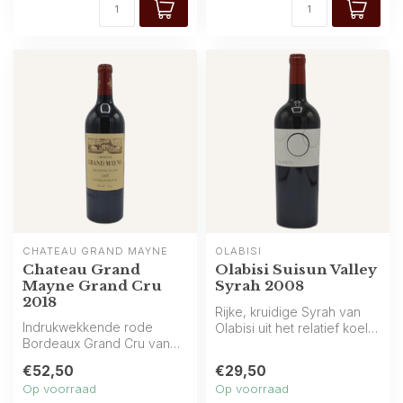
CHÂTEAU GRAND MAYNE
OLABISI
Chateau Grand
Olabisi Suisun Valley
Mayne Grand Cru
Syrah 2008
2018
Rijke, kruidige Syrah van
Indrukwekkende rode
Olabisi uit het relatief koele
Bordeaux Grand Cru van
Suisun Valley. Aroma’s ...
het prestigieuze Château
€52,50
€29,50
Grand Mayne ...
Op voorraad
Op voorraad