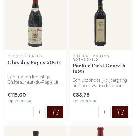
CLOS DES PAPES
CHÂTEAU MOUTON 
ROTHSCHILD
Clos des Papes 2006
Parker First Growth
1998
Een rijke en krachtige
Een uitzonderlijke jaargang
Châteauneuf-du-Pape uit
uit Coonawarra die door
het zuiden van Frankrijk, vol
Robert Parker werd
die...
€115,00
€88,75
beoordeel...
Op voorraad
Op voorraad