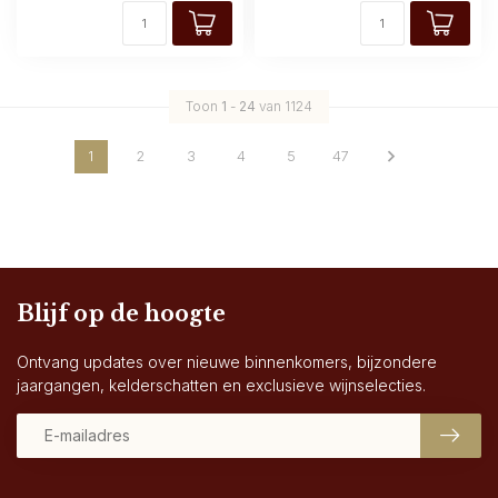
Toon
1
-
24
van 1124
1
2
3
4
5
47
Blijf op de hoogte
Ontvang updates over nieuwe binnenkomers, bijzondere
jaargangen, kelderschatten en exclusieve wijnselecties.