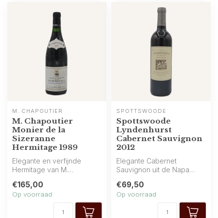
M. CHAPOUTIER
SPOTTSWOODE
M. Chapoutier
Spottswoode
Monier de la
Lyndenhurst
Sizeranne
Cabernet Sauvignon
Hermitage 1989
2012
Elegante en verfijnde
Elegante Cabernet
Hermitage van M.
Sauvignon uit de Napa
Chapoutier: aroma’s van
Valley, afkomstig van
€165,00
€69,50
rood en zwart fru...
Spottswoode Estate...
Op voorraad
Op voorraad