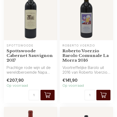
SPOTTSWOODE
ROBERTO VOERZIO
Spottswoode
Roberto Voerzio
Cabernet Sauvignon
Barolo Comunale La
2017
Morra 2016
Prachtige rode wijn uit de
Voortreffelijke Barolo uit
wereldberoemde Napa
2016 van Roberto Voerzio,
Valley (Californië) van
afkomstig uit het prestigie...
€207,90
€141,90
Spottswoo...
Op voorraad
Op voorraad